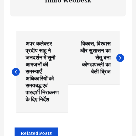
Imnb WebDesk
P
अपर कलेक्टर
विकास, विश्वास
o
प्रदीप साहू ने
और सुशासन का
जनदर्शन में सुनी
सेतु बना
s
आमजनों की
कोण्डापल्ली का
समस्याएँ
बेली ब्रिज
t
अधिकारियों को
समयबद्ध एवं
पारदर्शी निराकरण
n
के दिए निर्देश
a
v
Related Posts