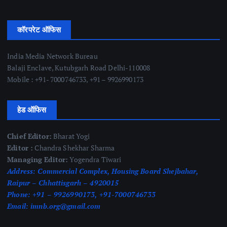
कॉरपरेट ऑफिस
India Media Network Bureau
Balaji Enclave, Kutubgarh Road Delhi-110008
Mobile : +91- 7000746733, +91 – 9926990173
हेड ऑफिस
Chief Editor:
Bharat Yogi
Editor :
Chandra Shekhar Sharma
Managing Editor:
Yogendra Tiwari
Address:
Commercial Complex, Housing Board Shejbahar,
Raipur – Chhattisgarh – 4920015
Phone:
+91 – 9926990173, +91-7000746733
Email:
imnb.org@gmail.com