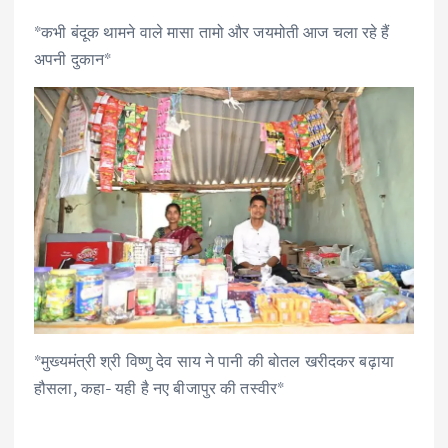
ac
w
m
h
n
h
*कभी बंदूक थामने वाले मासा तामो और जयमोती आज चला रहे हैं
e
it
ai
at
k
ar
अपनी दुकान*
b
te
l
s
e
e
o
r
A
dI
o
p
n
k
p
*मुख्यमंत्री श्री विष्णु देव साय ने पानी की बोतल खरीदकर बढ़ाया
हौसला, कहा- यही है नए बीजापुर की तस्वीर*