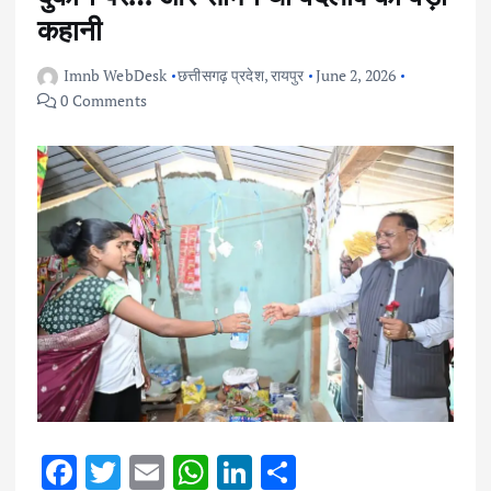
कहानी
Imnb WebDesk
छत्तीसगढ़ प्रदेश
,
रायपुर
June 2, 2026
0 Comments
F
T
E
W
Li
S