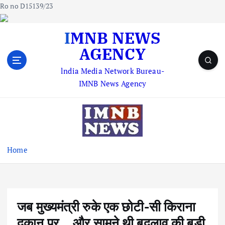
Ro no D15139/23
S
IMNB NEWS
k
AGENCY
i
p
lndia Media Network Bureau-
t
IMNB News Agency
o
c
o
n
t
e
Home
n
t
जब मुख्यमंत्री रुके एक छोटी-सी किराना
दुकान पर… और सामने थी बदलाव की बड़ी