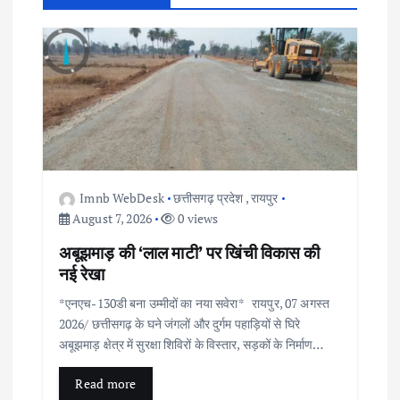
i
g
a
t
i
Imnb WebDesk
छत्तीसगढ़ प्रदेश
,
रायपुर
August 7, 2026
0 views
o
अबूझमाड़ की ‘लाल माटी’ पर खिंची विकास की
n
नई रेखा
*एनएच-130डी बना उम्मीदों का नया सवेरा* रायपुर, 07 अगस्त
2026/ छत्तीसगढ़ के घने जंगलों और दुर्गम पहाड़ियों से घिरे
अबूझमाड़ क्षेत्र में सुरक्षा शिविरों के विस्तार, सड़कों के निर्माण…
Read more