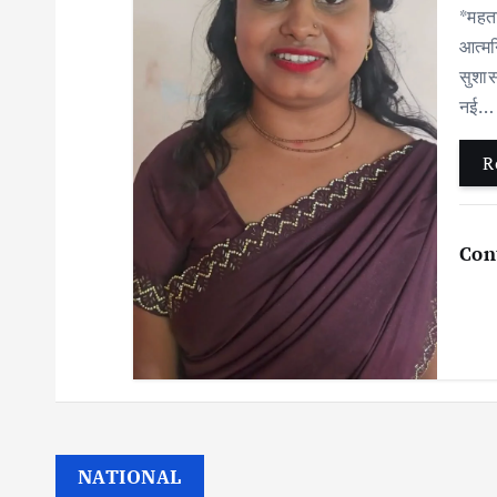
*महता
आत्मन
सुशास
नई…
R
Con
NATIONAL