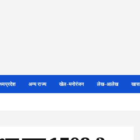
ध्यप्रदेश
अन्य राज्य
खेल-मनोरंजन
लेख-आलेख
खास