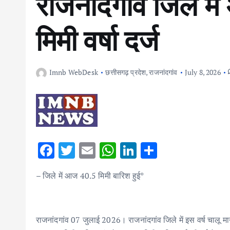
राजनांदगांव जिले 
मिमी वर्षा दर्ज
Imnb WebDesk
छत्तीसगढ़ प्रदेश
,
राजनांदगांव
July 8, 2026
F
T
E
W
Li
S
ac
w
m
h
n
h
– जिले में आज 40.5 मिमी बारिश हुई*
e
it
ai
at
k
ar
b
te
l
s
e
e
o
r
A
dI
राजनांदगांव 07 जुलाई 2026। राजनांदगांव जिले में इस वर्ष चालू म