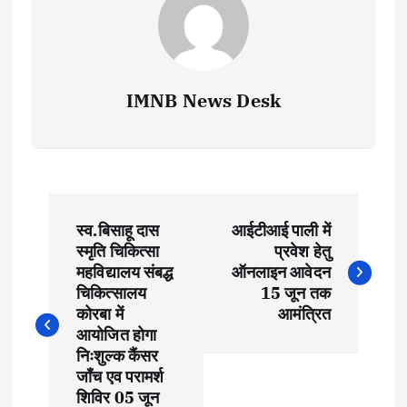
IMNB News Desk
P
स्व.बिसाहू दास
आईटीआई पाली में
o
स्मृति चिकित्सा
प्रवेश हेतु
महविद्यालय संबद्ध
ऑनलाइन आवेदन
s
चिकित्सालय
15 जून तक
कोरबा में
आमंत्रित
t
आयोजित होगा
निःशुल्क कैंसर
जॉंच एव परामर्श
n
शिविर 05 जून