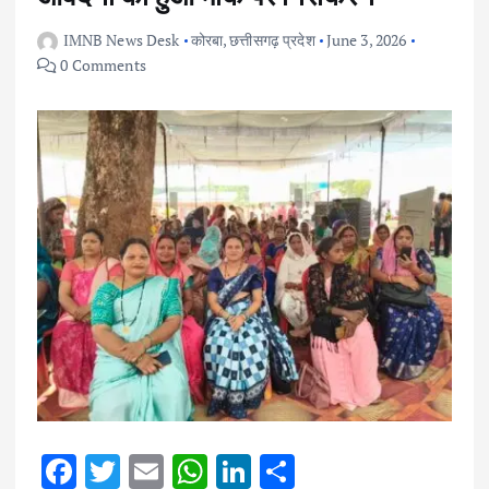
IMNB News Desk
कोरबा
,
छत्तीसगढ़ प्रदेश
June 3, 2026
0 Comments
F
T
E
W
Li
S