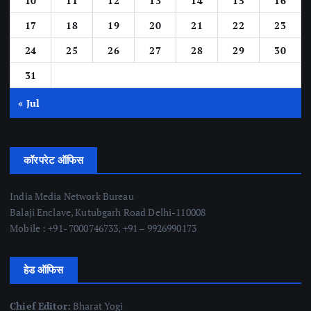
10
11
12
13
14
15
16
17
18
19
20
21
22
23
24
25
26
27
28
29
30
31
« Jul
कॉरपरेट ऑफिस
India Media Network Bureau
Balaji Enclave, Kutubgarh Road Delhi-110008
Mobile : +91- 7000746733, +91 – 9926990173
हेड ऑफिस
Chief Editor:
Bharat Yogi