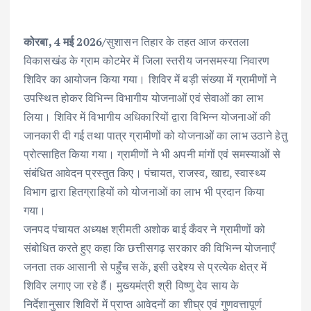
ac
w
m
h
n
h
e
it
ai
at
k
ar
कोरबा, 4 मई 2026/
सुशासन तिहार के तहत आज करतला
b
te
l
s
e
e
विकासखंड के ग्राम कोटमेर में जिला स्तरीय जनसमस्या निवारण
o
r
A
dI
शिविर का आयोजन किया गया। शिविर में बड़ी संख्या में ग्रामीणों ने
o
p
n
उपस्थित होकर विभिन्न विभागीय योजनाओं एवं सेवाओं का लाभ
k
p
लिया। शिविर में विभागीय अधिकारियों द्वारा विभिन्न योजनाओं की
जानकारी दी गई तथा पात्र ग्रामीणों को योजनाओं का लाभ उठाने हेतु
प्रोत्साहित किया गया। ग्रामीणों ने भी अपनी मांगों एवं समस्याओं से
संबंधित आवेदन प्रस्तुत किए। पंचायत, राजस्व, खाद्य, स्वास्थ्य
विभाग द्वारा हितग्राहियों को योजनाओं का लाभ भी प्रदान किया
गया।
जनपद पंचायत अध्यक्ष श्रीमती अशोक बाई कँवर ने ग्रामीणों को
संबोधित करते हुए कहा कि छत्तीसगढ़ सरकार की विभिन्न योजनाएँ
जनता तक आसानी से पहुँच सकें, इसी उद्देश्य से प्रत्येक क्षेत्र में
शिविर लगाए जा रहे हैं। मुख्यमंत्री श्री विष्णु देव साय के
निर्देशानुसार शिविरों में प्राप्त आवेदनों का शीघ्र एवं गुणवत्तापूर्ण