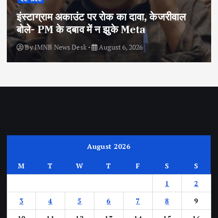
इंस्टाग्राम अकाउंट पर रोक का दावा, केजरीवाल
बोले- PM के दबाव में न झुके Meta
By
IMNB News Desk
August 6, 2026
August 2026
M
T
W
T
F
S
S
1
2
3
4
5
6
7
8
9