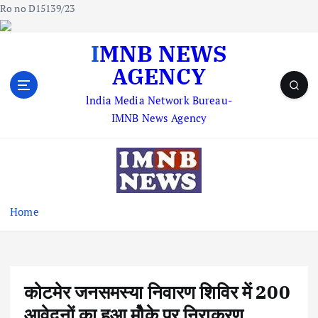
Ro no D15139/23
S
IMNB NEWS
k
AGENCY
i
p
lndia Media Network Bureau-
t
IMNB News Agency
o
c
o
n
t
e
Home
n
t
कोटमेर जनसमस्या निवारण शिविर में 200
आवेदनों का हुआ मोैके पर निराकरण