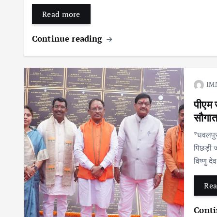
Read more
Continue reading
IM
पीएम 
सौगा
*धवलपुर,
पिछड़ी ज
विष्णु 
Rea
Conti