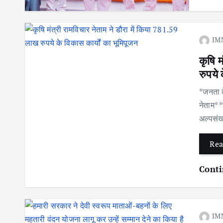
IM
कृषि 
रुपये 
*जनता क
नेताम* 
अल्पसंख
Rea
Conti
IM