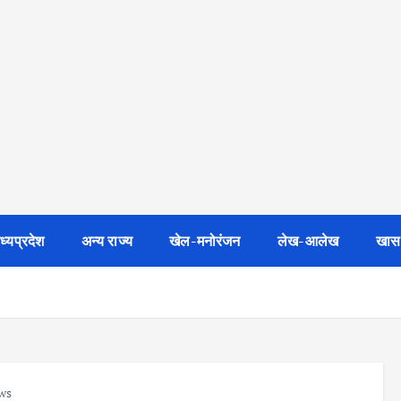
ध्यप्रदेश
अन्य राज्य
खेल-मनोरंजन
लेख-आलेख
खास
ws