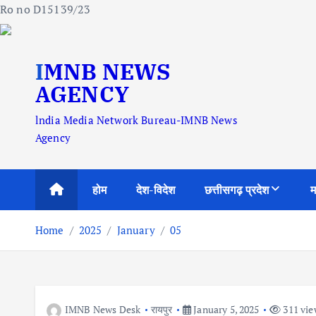
Ro no D15139/23
S
IMNB NEWS
k
i
AGENCY
p
lndia Media Network Bureau-IMNB News
t
Agency
o
c
o
होम
देश-विदेश
छत्तीसगढ़ प्रदेश
म
n
t
Home
2025
January
05
e
n
t
IMNB News Desk
रायपुर
January 5, 2025
311 vie