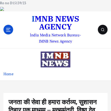
Ro no D15139/23
S
IMNB NEWS
k
AGENCY
i
p
lndia Media Network Bureau-
t
IMNB News Agency
o
c
o
n
t
e
Home
n
t
जनता की सेवा ही हमारा कर्तव्य, सुशासन
तिहार एक माध्यम – मुख्यमंत्री विष्णु देव