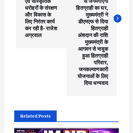
एवं सांस्कृतिक
से जगमगाएगा
n
धरोहरों के संरक्षण
हितग्राही का घर,
और विकास के
मुख्यमंत्री ने
a
लिए निरंतर कार्य
डीएमएफ से दिया
कर रही है- राजेश
हितग्राही
v
अग्रवाल
अंशदान की राशि
मुख्यमंत्री के
i
आगमन से भावुक
हुआ हितग्राही
g
परिवार,
जनकल्याणकारी
a
योजनाओं के लिए
दिया धन्यवाद
t
i
Related Posts
o