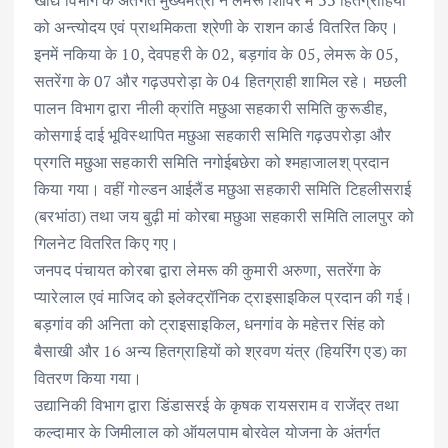
खाद्य विभाग के अंतर्गत मुख्यमंत्री ने लेमरू शिविर में 33 हितग्राहियों
को अन्त्योदय एवं प्राथमिकता श्रेणी के राशन कार्ड वितरित किए।
इनमें नकिया के 10, देवपहरी के 02, बड़गांव के 05, लेमरू के 05,
सतरेंगा के 07 और गढ़उपरोड़ा के 04 हितग्राही शामिल रहे। मछली
पालन विभाग द्वारा नीली क्रांति मछुआ सहकारी समिति कुरूडीह,
कोसगाई दाई भूविस्थापित मछुआ सहकारी समिति गढ़उपरोड़ा और
प्रगति मछुआ सहकारी समिति नगोईबछेरा को श्महाजालश् प्रदान
किया गया। वहीं गोल्डन आईलैंड मछुआ सहकारी समिति टिहलीसराई
(बरभांठा) तथा जय बुढ़ी मां कोरबा मछुआ सहकारी समिति लालपुर को
गिलनेट वितरित किए गए।
जनपद पंचायत कोरबा द्वारा लेमरू की कुमारी अरुणा, सतरेंगा के
प्यारेलाल एवं माजिद को इलेक्ट्रॉनिक ट्राइसाइकिल प्रदान की गई।
बड़गांव की अनिता को ट्राइसाइकिल, धनगांव के महेत्तर सिंह को
बैसाखी और 16 अन्य हितग्राहियों को श्रवण यंत्र (हियरिंग एड) का
वितरण किया गया।
उद्यानिकी विभाग द्वारा डिंडासरई के कृषक रायसराम व राजेंद्र तथा
कल्दामार के जिमीलाल को ऑयलपाम बोरवेल योजना के अंतर्गत