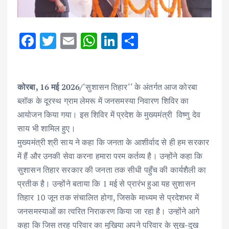
F
T
E
W
Li
S
ac
w
m
h
n
h
e
it
ai
at
k
ar
b
te
l
s
e
e
कोरबा, 16 मई 2026/
‘सुशासन तिहार‘‘ के अंतर्गत आज कोरबा
ब्लॉक के दूरस्थ ग्राम लेमरू में जनसमस्या निवारण शिविर का
o
r
A
dI
आयोजन किया गया। इस शिविर में प्रदेश के मुख्यमंत्री विष्णु देव
o
p
n
साय भी शामिल हुए।
k
p
मुख्यमंत्री श्री साय ने कहा कि जनता के आशीर्वाद से ही हम सरकार
में हैं और उनकी सेवा करना हमारा परम कर्तव्य है। उन्होंने कहा कि
सुशासन तिहार सरकार की जनता तक सीधी पहुँच की कार्यशैली का
प्रतीक है। उन्होंने बताया कि 1 मई से प्रारंभ हुआ यह सुशासन
तिहार 10 जून तक संचालित होगा, जिसके माध्यम से प्रदेशभर में
जनसमस्याओं का त्वरित निराकरण किया जा रहा है। उन्होंने आगे
कहा कि जिस तरह परिवार का मुखिया अपने परिवार के सुख-दुख