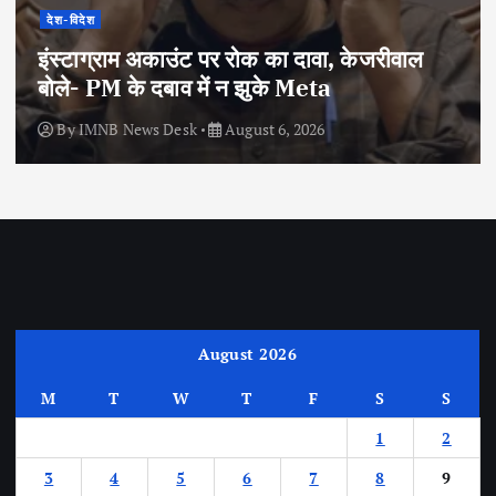
देश-विदेश
इंस्टाग्राम अकाउंट पर रोक का दावा, केजरीवाल
बोले- PM के दबाव में न झुके Meta
By
IMNB News Desk
August 6, 2026
August 2026
M
T
W
T
F
S
S
1
2
3
4
5
6
7
8
9