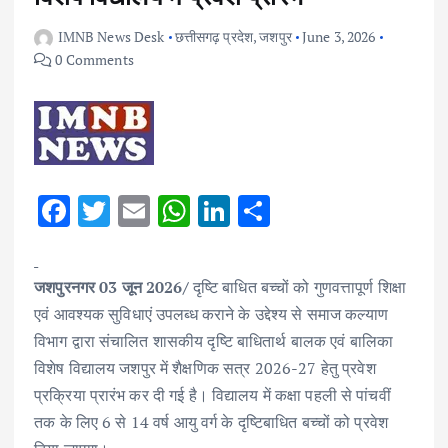
IMNB News Desk
छत्तीसगढ़ प्रदेश
,
जशपुर
June 3, 2026
0 Comments
F
T
E
W
Li
S
ac
w
m
h
n
h
e
it
ai
at
k
ar
जशपुरनगर 03 जून 2026/
दृष्टि बाधित बच्चों को गुणवत्तापूर्ण शिक्षा
b
te
l
s
e
e
एवं आवश्यक सुविधाएं उपलब्ध कराने के उद्देश्य से समाज कल्याण
o
r
A
dI
विभाग द्वारा संचालित शासकीय दृष्टि बाधितार्थ बालक एवं बालिका
o
p
n
विशेष विद्यालय जशपुर में शैक्षणिक सत्र 2026-27 हेतु प्रवेश
k
p
प्रक्रिया प्रारंभ कर दी गई है। विद्यालय में कक्षा पहली से पांचवीं
तक के लिए 6 से 14 वर्ष आयु वर्ग के दृष्टिबाधित बच्चों को प्रवेश