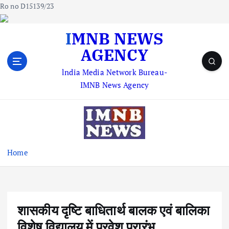
Ro no D15139/23
S
IMNB NEWS
k
AGENCY
i
p
lndia Media Network Bureau-
t
IMNB News Agency
o
c
o
n
t
e
Home
n
t
शासकीय दृष्टि बाधितार्थ बालक एवं बालिका
विशेष विद्यालय में प्रवेश प्रारंभ