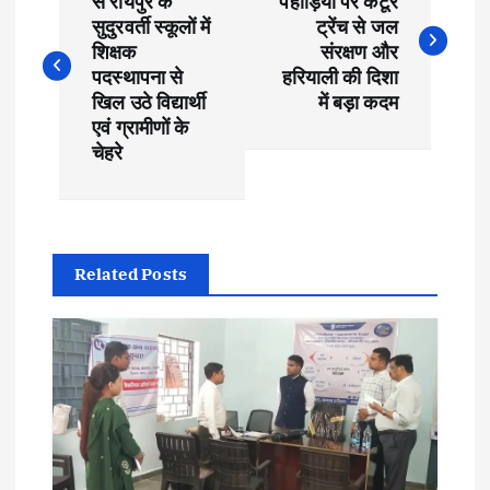
o
से रायपुर के
पहाड़ियों पर कंटूर
सुदुरवर्ती स्कूलों में
ट्रेंच से जल
s
शिक्षक
संरक्षण और
पदस्थापना से
हरियाली की दिशा
t
खिल उठे विद्यार्थी
में बड़ा कदम
एवं ग्रामीणों के
चेहरे
n
a
v
Related Posts
i
g
a