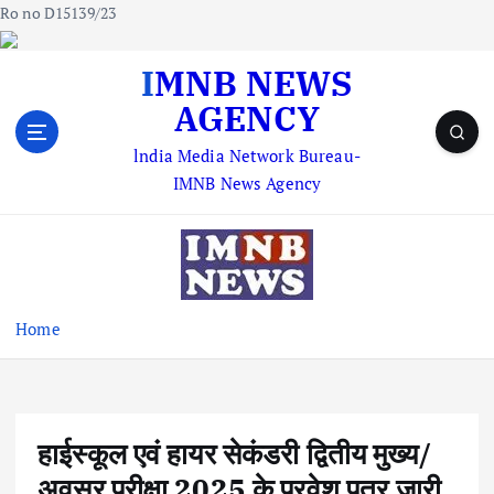
Ro no D15139/23
S
IMNB NEWS
k
AGENCY
i
p
lndia Media Network Bureau-
t
IMNB News Agency
o
c
o
n
t
e
Home
n
t
हाईस्कूल एवं हायर सेकंडरी द्वितीय मुख्य/
अवसर परीक्षा 2025 के प्रवेश पत्र जारी