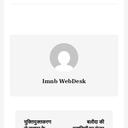
Imnb WebDesk
P
युक्तियुक्तकरण
बलौदा की