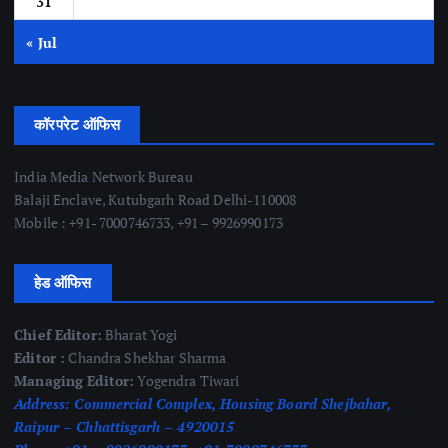
31
« Jul
कॉरपरेट ऑफिस
India Media Network Bureau
Balaji Enclave, Kutubgarh Road Delhi-110008
Mobile : +91- 7000746733, +91 – 9926990173
हेड ऑफिस
Chief Editor:
Bharat Yogi
Editor :
Chandra Shekhar Sharma
Managing Editor:
Yogendra Tiwari
Address:
Commercial Complex, Housing Board Shejbahar,
Raipur – Chhattisgarh – 4920015