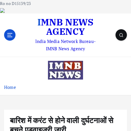
Ro no D15139/23
S
IMNB NEWS
k
AGENCY
i
p
lndia Media Network Bureau-
t
IMNB News Agency
o
c
o
n
t
e
Home
n
t
बारिश में करंट से होने वाली दुर्घटनाओं से
बचने एडवाइजरी जारी