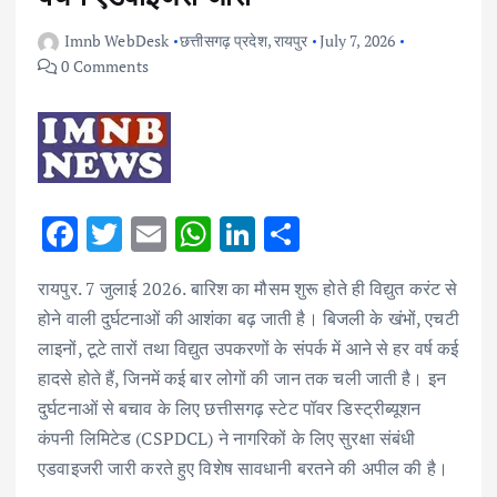
Imnb WebDesk
छत्तीसगढ़ प्रदेश
,
रायपुर
July 7, 2026
0 Comments
F
T
E
W
Li
S
ac
w
m
h
n
h
रायपुर. 7 जुलाई 2026. बारिश का मौसम शुरू होते ही विद्युत करंट से
e
it
ai
at
k
ar
होने वाली दुर्घटनाओं की आशंका बढ़ जाती है। बिजली के खंभों, एचटी
b
te
l
s
e
e
लाइनों, टूटे तारों तथा विद्युत उपकरणों के संपर्क में आने से हर वर्ष कई
o
r
A
dI
हादसे होते हैं, जिनमें कई बार लोगों की जान तक चली जाती है। इन
o
p
n
दुर्घटनाओं से बचाव के लिए छत्तीसगढ़ स्टेट पॉवर डिस्ट्रीब्यूशन
k
p
कंपनी लिमिटेड (CSPDCL) ने नागरिकों के लिए सुरक्षा संबंधी
एडवाइजरी जारी करते हुए विशेष सावधानी बरतने की अपील की है।