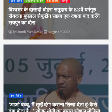
खास खबर
छत्तीसगढ़ प्रदेश
देश-विदेश
रायपुर
विश्वभर के दाऊदी बोहरा समुदाय के 53वें धर्मगुरु
सैयदना मुफद्दल सैफुद्दीन साहब एक दशक बाद करेंगे
रायपुर का दौरा
By
Imnb WebDesk
August 9, 2026
देश-विदेश
‘आओ बच्चू, मैं तुम्हें दंगा कराना सिखा देता हूं-कैसे
दंगा होता है…’ सीएम योगी का बयान सोशल मीडिया