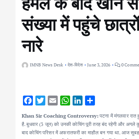
हमले के बाद खान स
संख्या में पहुंचे छात्
नारे
IMNB News Desk
देश-विदेश
June 3, 2026
0 Comme
F
T
E
W
Li
S
ac
w
m
h
n
h
Khan Sir Coaching Controversy:
पटना में मंगलवार रात
e
it
ai
at
k
ar
है. बुधवार (3 जून) को उनकी कोचिंग पूरी तरह बंद रहेगी और अगले 
b
te
l
s
e
e
बाद कोचिंग परिसर में अफरातफरी का माहौल बन गया था. आज सुबह बड़ी सं