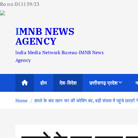
Ro no D15139/23
S
IMNB NEWS
k
i
AGENCY
p
lndia Media Network Bureau-IMNB News
t
Agency
o
c
o
होम
देश-विदेश
छत्तीसगढ़ प्रदेश
म
n
t
Home
हमले के बाद खान सर की कोचिंग बंद, बड़ी संख्या में पहुंचे छात्रों 
e
n
t