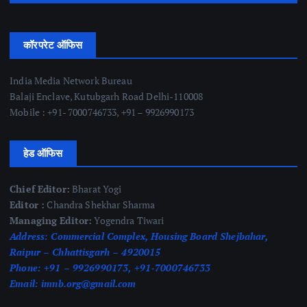
कॉरपरेट ऑफिस
India Media Network Bureau
Balaji Enclave, Kutubgarh Road Delhi-110008
Mobile : +91- 7000746733, +91 – 9926990173
हेड ऑफिस
Chief Editor:
Bharat Yogi
Editor :
Chandra Shekhar Sharma
Managing Editor:
Yogendra Tiwari
Address:
Commercial Complex, Housing Board Shejbahar,
Raipur – Chhattisgarh – 4920015
Phone:
+91 – 9926990173, +91-7000746733
Email:
imnb.org@gmail.com