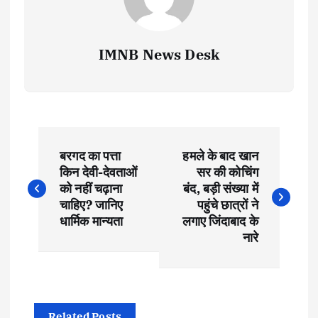
IMNB News Desk
P
बरगद का पत्ता
हमले के बाद खान
o
किन देवी-देवताओं
सर की कोचिंग
को नहीं चढ़ाना
बंद, बड़ी संख्या में
s
चाहिए? जानिए
पहुंचे छात्रों ने
धार्मिक मान्यता
लगाए जिंदाबाद के
t
नारे
n
a
Related Posts