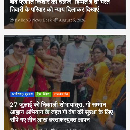
बाद प्रशांत किशोर का चैलेंज- हिम्मत है तो भरत
तिवारी के परिवार को न्याय दिलाकर दिखाएं
By
IMNB News Desk
August 5, 2026
छत्तीसगढ़ प्रदेश
देश-विदेश
राजनांदगांव
27 जुलाई को निकाली शोभायात्रा, गो सम्मान
आह्वान अभियान के तहत गौ वंश की सुरक्षा के लिए
सौंपे गए तीन लाख हस्ताक्षरयुक्त ज्ञापन