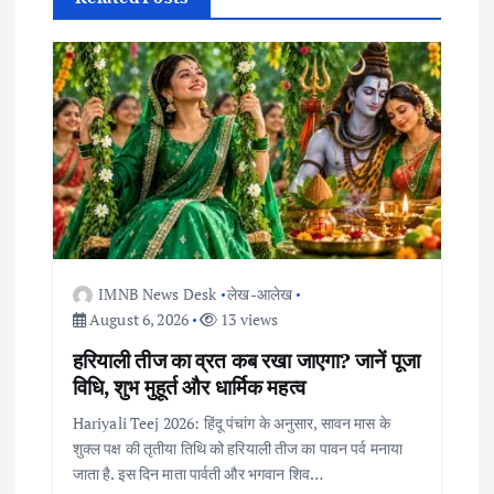
v
i
g
a
t
IMNB News Desk
लेख-आलेख
i
August 6, 2026
13 views
हरियाली तीज का व्रत कब रखा जाएगा? जानें पूजा
o
विधि, शुभ मुहूर्त और धार्मिक महत्व
n
Hariyali Teej 2026: हिंदू पंचांग के अनुसार, सावन मास के
शुक्ल पक्ष की तृतीया तिथि को हरियाली तीज का पावन पर्व मनाया
जाता है. इस दिन माता पार्वती और भगवान शिव…