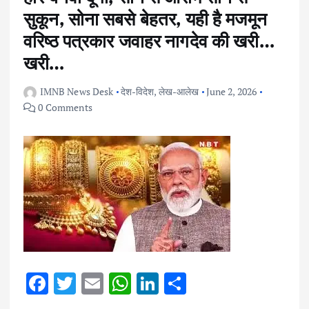
सुकून, सोना सबसे बेहतर, यही है मजमून
वरिष्ठ पत्रकार जवाहर नागदेव की खरी…
खरी…
IMNB News Desk
देश-विदेश
,
लेख-आलेख
June 2, 2026
0 Comments
F
T
E
W
Li
S
ac
w
m
h
n
h