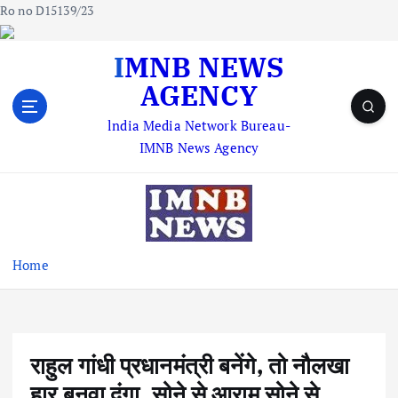
Ro no D15139/23
S
IMNB NEWS
k
AGENCY
i
p
lndia Media Network Bureau-
t
IMNB News Agency
o
c
o
n
t
e
Home
n
t
राहुल गांधी प्रधानमंत्री बनेंगे, तो नौलखा
हार बनवा दूंगा, सोने से आराम सोने से