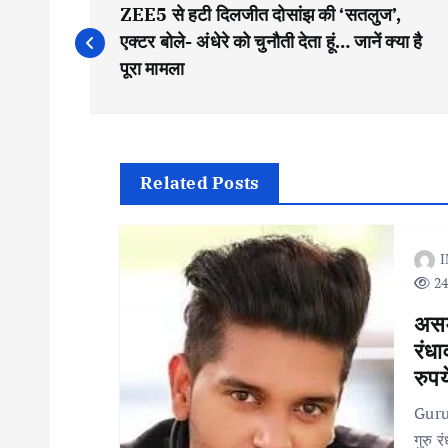
ZEE5 से हटी दिलजीत दोसांझ की ‘सतलुज’,
o
एक्टर बोले- अंधेरे को चुनौती देता हूं… जानें क्या है
पूरा मामला
s
t
Related Posts
n
I
a
24
v
असम 
रंधा
i
रुपय
Guru
g
गुरु 