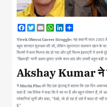
F
T
E
W
Li
S
ac
w
m
h
n
h
Vivek Oberoi Career Struggle:
यह कहानी साल 2003 के आ
e
it
ai
at
k
ar
बहुत शानदार शुरुआत की थी, लेकिन सुपरस्टार सलमान खान के साथ
b
te
l
s
e
e
फिल्मों में काम मिलना बंद हो गया और पूरी फिल्म इंडस्ट्री ने उनसे द
o
r
A
dI
‘खिलाड़ी’ यानी अक्षय कुमार उनके काम आए और उनकी बहुत बड़ी 
o
p
n
Akshay Kumar ने घ
k
p
ने
Mirchi Plus
को दिए एक इंटरव्यू में बताया कि एक दिन अचानक
कहां हैं. जब विवेक ने कहा कि वे घर पर हैं और बहुत परेशान हैं, तो आ
परेशानियां सुनीं और कहा, “देखो, जो हो रहा है उसे मैं बदल तो नह
हूं.”