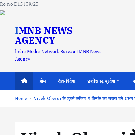
Ro no D15139/23
S
IMNB NEWS
k
i
AGENCY
p
lndia Media Network Bureau-IMNB News
t
Agency
o
c
o
होम
देश-विदेश
छत्तीसगढ़ प्रदेश
म
n
t
Home
Vivek Oberoi के डूबते करियर में तिनके का सहारा बने अक्षय कु
e
n
t