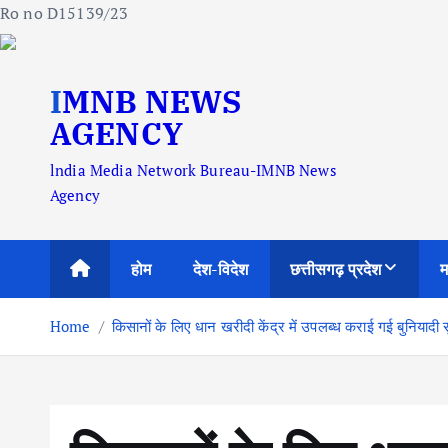
Ro no D15139/23
S
IMNB NEWS
k
i
AGENCY
p
lndia Media Network Bureau-IMNB News
t
Agency
o
c
o
होम
देश-विदेश
छत्तीसगढ़ प्रदेश
म
n
t
Home
किसानों के लिए धान खरीदी केंद्र में उपलब्ध कराई गई बुनियादी स
e
n
t