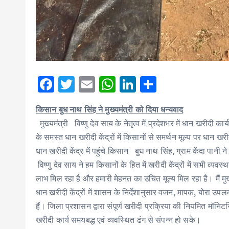
F
T
E
W
Li
S
ac
w
m
h
n
h
किसान बुध नाथ सिंह ने मुख्यमंत्री को दिया धन्यवाद
e
it
ai
at
k
ar
मुख्यमंत्री विष्णु देव साय के नेतृत्व में प्रदेशभर में धान खरीदी का
b
te
l
s
e
e
के समस्त धान खरीदी केंद्रों में किसानों से समर्थन मूल्य पर धान 
o
r
A
dI
धान खरीदी केंद्र में पहुंचे किसान बुध नाथ सिंह, ग्राम केंदा पानी 
o
p
n
विष्णु देव साय ने हम किसानों के हित में खरीदी केंद्रों में सभी व्यव
k
p
लाभ मिल रहा है और हमारी मेहनत का उचित मूल्य मिल रहा है। मैं मुख
धान खरीदी केंद्रों में शासन के निर्देशानुसार वजन, मापक, बोरा उ
हैं। जिला प्रशासन द्वारा संपूर्ण खरीदी प्रक्रिया की नियमित मॉन
खरीदी कार्य समयबद्ध एवं व्यवस्थित ढंग से संपन्न हो सके।