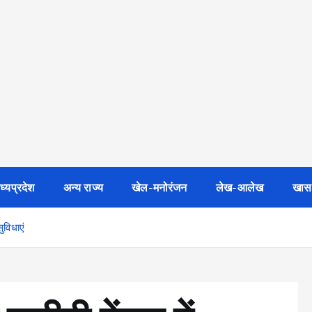
ध्यप्रदेश
अन्य राज्य
खेल-मनोरंजन
लेख-आलेख
खास
ुविधाएं