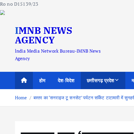
Ro no D15139/23
S
IMNB NEWS
k
i
AGENCY
p
lndia Media Network Bureau-IMNB News
t
Agency
o
c
o
होम
देश-विदेश
छत्तीसगढ़ प्रदेश
म
n
t
Home
बस्तर का ‘सनराइज टू सनसेट’ पर्यटन सर्किट टाटामारी में सुनह
e
n
t