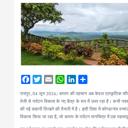
F
T
E
W
Li
S
ac
w
m
h
n
h
रायपुर, 04 जून 2026/ बस्तर की पहचान अब केवल प्राकृतिक सौंदर्
e
it
ai
at
k
ar
तेजी से पर्यटन विकास के नए केंद्र के रूप में उभर रहा है। कभी नक्
b
te
l
s
e
e
की नई कहानी लिखने की तैयारी में है। इसी दिशा में कोण्डागांव वनमं
o
r
A
dI
विकास किया जा रहा है, जो बस्तर के पर्यटन मानचित्र में एक महत्वप
o
p
n