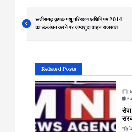
P
छत्तीसगढ़ कृषक पशु परिरक्षण अधिनियम 2014
o
का उल्लंघन करने पर जप्तशुदा वाहन राजसात
s
t
Related Posts
n
a
Aug
v
सेवा
सरका
i
*डिजि