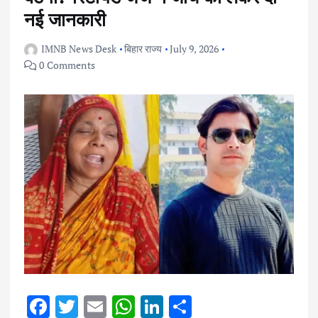
नई जानकारी
IMNB News Desk
बिहार राज्य
July 9, 2026
0 Comments
F
T
E
W
Li
S