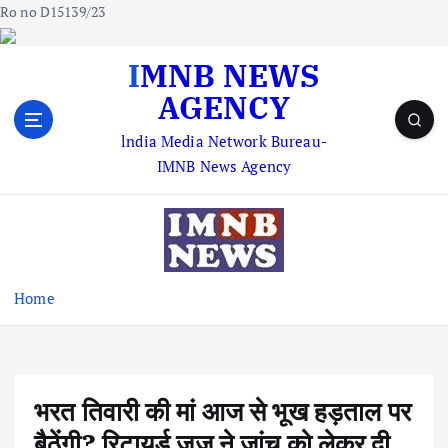
Ro no D15139/23
S
IMNB NEWS
k
AGENCY
i
p
lndia Media Network Bureau-
t
IMNB News Agency
o
c
o
n
t
e
Home
n
t
भरत तिवारी की मां आज से भूख हड़ताल पर
बैठेंगी? रिटायर्ड जज ने जांच को लेकर दी