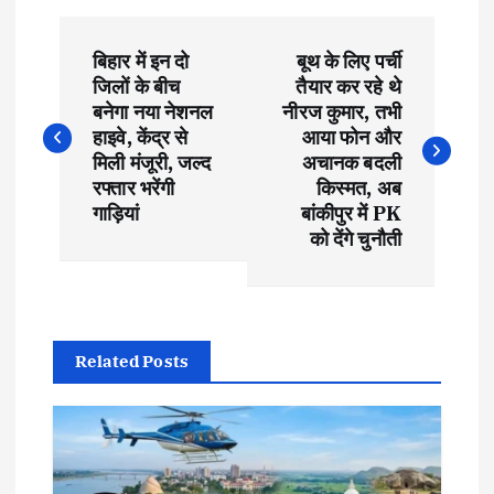
P
बिहार में इन दो
बूथ के लिए पर्ची
o
जिलों के बीच
तैयार कर रहे थे
बनेगा नया नेशनल
नीरज कुमार, तभी
s
हाइवे, केंद्र से
आया फोन और
मिली मंजूरी, जल्द
अचानक बदली
t
रफ्तार भरेंगी
किस्मत, अब
गाड़ियां
बांकीपुर में PK
को देंगे चुनौती
n
a
v
Related Posts
i
g