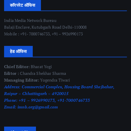
कॉरपरेट ऑफिस
India Media Network Bureau
Balaji Enclave, Kutubgarh Road Delhi-110008
Mobile : +91- 7000746733, +91 – 9926990173
हेड ऑफिस
Chief Editor:
Bharat Yogi
Editor :
Chandra Shekhar Sharma
Managing Editor:
Yogendra Tiwari
Address:
Commercial Complex, Housing Board Shejbahar,
Raipur – Chhattisgarh – 4920015
Phone:
+91 – 9926990173, +91-7000746733
Email:
imnb.org@gmail.com