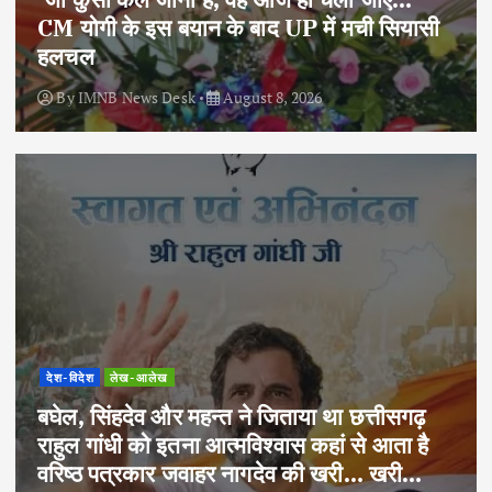
CM योगी के इस बयान के बाद UP में मची सियासी
हलचल
By
IMNB News Desk
August 8, 2026
देश-विदेश
लेख-आलेख
बघेल, सिंहदेव और महन्त ने जिताया था छत्तीसगढ़
राहुल गांधी को इतना आत्मविश्वास कहां से आता है
वरिष्ठ पत्रकार जवाहर नागदेव की खरी… खरी…