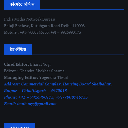
कॉरपरेट ऑफिस
India Media Network Bureau
Balaji Enclave, Kutubgarh Road Delhi-110008
Mobile : +91- 7000746733, +91 – 9926990173
हेड ऑफिस
Chief Editor:
Bharat Yogi
Editor :
Chandra Shekhar Sharma
Managing Editor:
Yogendra Tiwari
Address:
Commercial Complex, Housing Board Shejbahar,
Raipur – Chhattisgarh – 4920015
Phone:
+91 – 9926990173, +91-7000746733
Email:
imnb.org@gmail.com