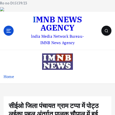
Ro no D15139/23
S
IMNB NEWS
k
AGENCY
i
p
lndia Media Network Bureau-
t
IMNB News Agency
o
c
o
n
t
e
Home
n
t
सीईओ जिला पंचायत ग्राम टप्पा में पोट्ठ
लईका पहल अंतर्गत पालक चौपाल में हुई