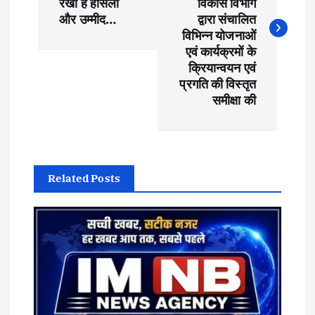
s
रखा है हौसला
विकास विभाग
और उम्मीद…
द्वारा संचालित
t
विभिन्न योजनाओं
एवं कार्यक्रमों के
क्रियान्वयन एवं
n
प्रगति की विस्तृत
समीक्षा की
a
v
i
Related Posts
g
a
t