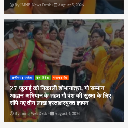
By
IMNB News Desk
August 5, 2026
छत्तीसगढ़ प्रदेश
देश-विदेश
राजनांदगांव
27 जुलाई को निकाली शोभायात्रा, गो सम्मान
आह्वान अभियान के तहत गौ वंश की सुरक्षा के लिए
सौंपे गए तीन लाख हस्ताक्षरयुक्त ज्ञापन
By
Imnb WebDesk
August 4, 2026