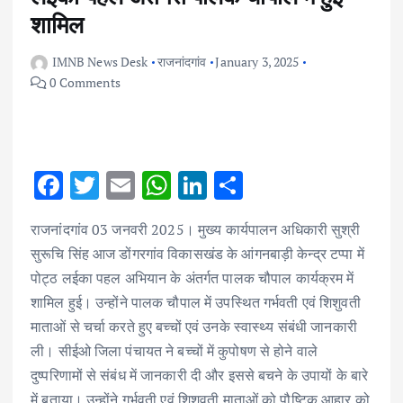
शामिल
IMNB News Desk
राजनांदगांव
January 3, 2025
0 Comments
F
T
E
W
Li
S
ac
w
m
h
n
h
राजनांदगांव 03 जनवरी 2025। मुख्य कार्यपालन अधिकारी सुश्री
e
it
ai
at
k
ar
सुरूचि सिंह आज डोंगरगांव विकासखंड के आंगनबाड़ी केन्द्र टप्पा में
b
te
l
s
e
e
पोट्ठ लईका पहल अभियान के अंतर्गत पालक चौपाल कार्यक्रम में
o
r
A
dI
शामिल हुई। उन्होंने पालक चौपाल में उपस्थित गर्भवती एवं शिशुवती
o
p
n
माताओं से चर्चा करते हुए बच्चों एवं उनके स्वास्थ्य संबंधी जानकारी
k
p
ली। सीईओ जिला पंचायत ने बच्चों में कुपोषण से होने वाले
दुष्परिणामों से संबंध में जानकारी दी और इससे बचने के उपायों के बारे
में बताया। उन्होंने गर्भवती एवं शिशुवती माताओं को पौष्टिक आहार को