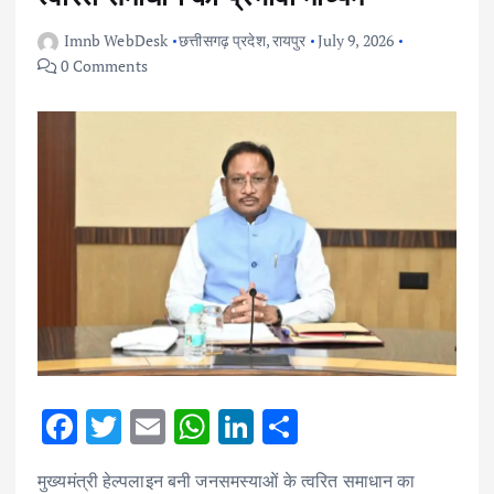
Imnb WebDesk
छत्तीसगढ़ प्रदेश
,
रायपुर
July 9, 2026
0 Comments
F
T
E
W
Li
S
ac
w
m
h
n
h
मुख्यमंत्री हेल्पलाइन बनी जनसमस्याओं के त्वरित समाधान का