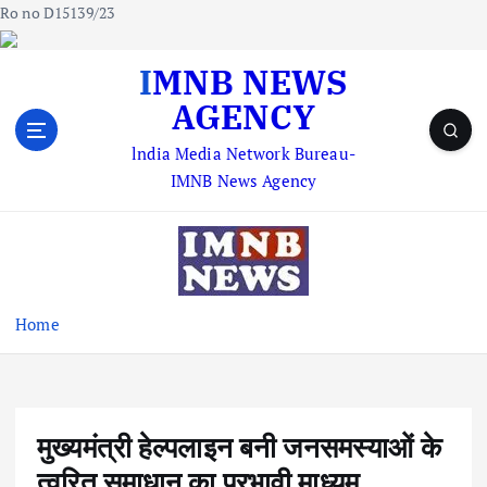
Ro no D15139/23
S
IMNB NEWS
k
AGENCY
i
p
lndia Media Network Bureau-
t
IMNB News Agency
o
c
o
n
t
e
Home
n
t
मुख्यमंत्री हेल्पलाइन बनी जनसमस्याओं के
त्वरित समाधान का प्रभावी माध्यम