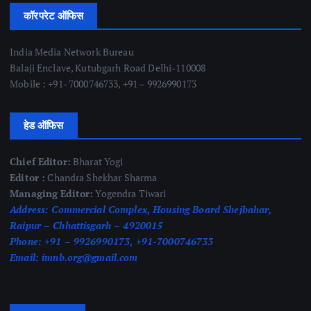
कॉरपरेट ऑफिस
India Media Network Bureau
Balaji Enclave, Kutubgarh Road Delhi-110008
Mobile : +91- 7000746733, +91 – 9926990173
हेड ऑफिस
Chief Editor:
Bharat Yogi
Editor :
Chandra Shekhar Sharma
Managing Editor:
Yogendra Tiwari
Address:
Commercial Complex, Housing Board Shejbahar,
Raipur – Chhattisgarh – 4920015
Phone:
+91 – 9926990173, +91-7000746733
Email:
imnb.org@gmail.com