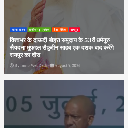
खास खबर
छत्तीसगढ़ प्रदेश
देश-विदेश
रायपुर
विश्वभर के दाऊदी बोहरा समुदाय के 53वें धर्मगुरु
सैयदना मुफद्दल सैफुद्दीन साहब एक दशक बाद करेंगे
रायपुर का दौरा
By
Imnb WebDesk
August 9, 2026