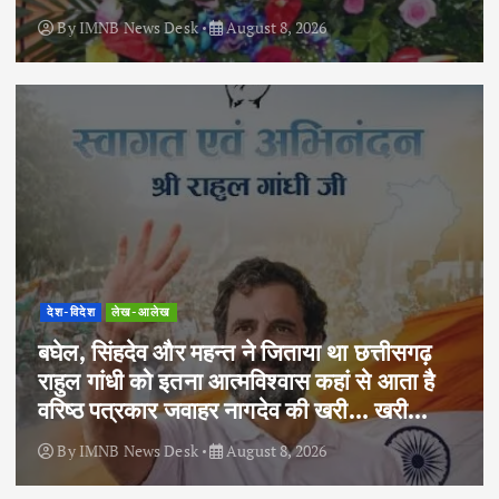
By
IMNB News Desk
August 8, 2026
देश-विदेश
लेख-आलेख
बघेल, सिंहदेव और महन्त ने जिताया था छत्तीसगढ़
राहुल गांधी को इतना आत्मविश्वास कहां से आता है
वरिष्ठ पत्रकार जवाहर नागदेव की खरी… खरी…
By
IMNB News Desk
August 8, 2026