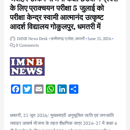
के लिए प्राक्चयन परीक्षा 5 जुलाई को
परीक्षा केन्द्र स्वामी आत्मानंद उत्कृष्ट
आदर्श विद्यालय गोकुलपुर, धमतरी में
IMNB News Desk
छत्तीसगढ़ प्रदेश
,
धमतरी
June 25, 2026
0 Comments
F
T
E
W
Li
S
ac
w
m
h
n
h
e
it
ai
at
k
ar
b
te
l
s
e
e
धमतरी, 25 जून 2026/ मुख्यमंत्री अनुसूचित जाति एवं जनजाति
जवाहर उत्कर्ष योजना के तहत शैक्षणिक सत्र 2026-27 में कक्षा 6
o
r
A
dI