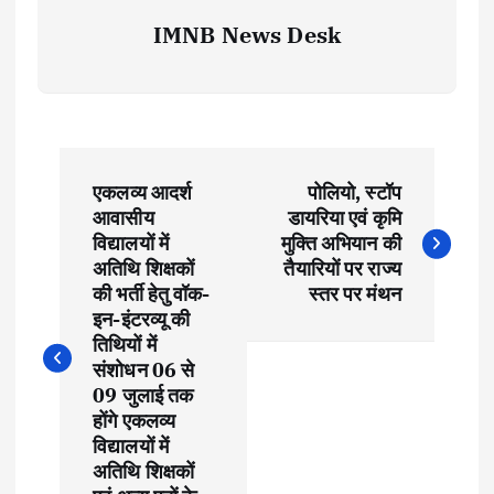
IMNB News Desk
P
एकलव्य आदर्श
पोलियो, स्टॉप
o
आवासीय
डायरिया एवं कृमि
विद्यालयों में
मुक्ति अभियान की
s
अतिथि शिक्षकों
तैयारियों पर राज्य
की भर्ती हेतु वॉक-
स्तर पर मंथन
t
इन-इंटरव्यू की
तिथियों में
संशोधन 06 से
n
09 जुलाई तक
होंगे एकलव्य
a
विद्यालयों में
अतिथि शिक्षकों