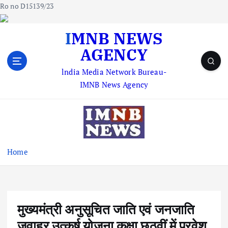
Ro no D15139/23
S
IMNB NEWS
k
AGENCY
i
p
lndia Media Network Bureau-
t
IMNB News Agency
o
c
o
n
t
e
Home
n
t
मुख्यमंत्री अनुसूचित जाति एवं जनजाति
जवाहर उत्कर्ष योजना कक्षा छठवीं में प्रवेश