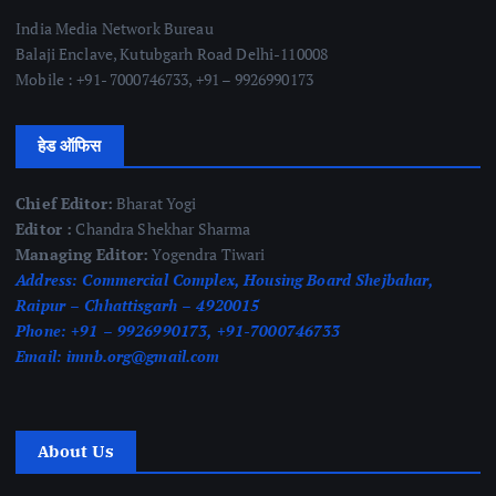
India Media Network Bureau
Balaji Enclave, Kutubgarh Road Delhi-110008
Mobile : +91- 7000746733, +91 – 9926990173
हेड ऑफिस
Chief Editor:
Bharat Yogi
Editor :
Chandra Shekhar Sharma
Managing Editor:
Yogendra Tiwari
Address:
Commercial Complex, Housing Board Shejbahar,
Raipur – Chhattisgarh – 4920015
Phone:
+91 – 9926990173, +91-7000746733
Email:
imnb.org@gmail.com
About Us