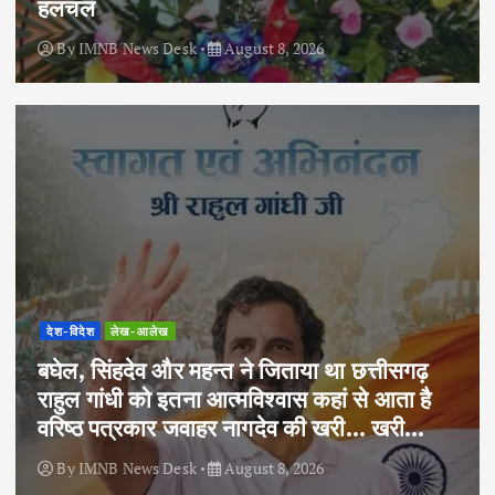
हलचल
By
IMNB News Desk
August 8, 2026
देश-विदेश
लेख-आलेख
बघेल, सिंहदेव और महन्त ने जिताया था छत्तीसगढ़
राहुल गांधी को इतना आत्मविश्वास कहां से आता है
वरिष्ठ पत्रकार जवाहर नागदेव की खरी… खरी…
By
IMNB News Desk
August 8, 2026