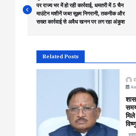
o
पर राज्य भर में हो रही कार्रवाई, धमतरी में 5 चैन
माउंटेन मशीनें जब्त सूक्ष्म निगरानी, तकनीक और
s
सख्त कार्रवाई से अवैध खनन पर लग रहा अंकुश
t
n
Related Posts
a
I
Aug
v
शास
i
समयब
मिले
विष्
g
सुशास