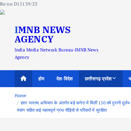
Ro no D15139/23
S
IMNB NEWS
k
i
AGENCY
p
lndia Media Network Bureau-IMNB News
t
Agency
o
c
o
होम
देश-विदेश
छत्तीसगढ़ प्रदेश
म
n
t
Home
e
ज्ञान भारतम् अभियान के अंतर्गत बड़े कनेरा में मिलीं 150 वर्ष पुरानी दुर्
n
पंचांग सहित कई महत्वपूर्ण ग्रंथ पीढ़ियों से परिवारों में सुरक्षित
t