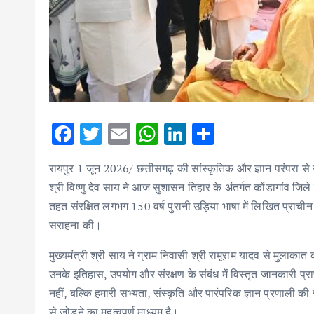
F
T
E
W
Li
S
ac
w
m
h
n
h
रायपुर 1 जून 2026/ छत्तीसगढ़ की सांस्कृतिक और ज्ञान परंपरा से जुड़
e
it
ai
at
k
ar
श्री विष्णु देव साय ने आज सुशासन तिहार के अंतर्गत कोंडागांव जिले 
b
te
l
s
e
e
तहत संरक्षित लगभग 150 वर्ष पुरानी उड़िया भाषा में लिखित प्राचीन
o
r
A
dI
सराहना की।
o
p
n
मुख्यमंत्री श्री साय ने ग्राम निवासी श्री रामूराम यादव से मुलाक
k
p
उनके इतिहास, उपयोग और संरक्षण के संबंध में विस्तृत जानकारी प्र
नहीं, बल्कि हमारी सभ्यता, संस्कृति और पारंपरिक ज्ञान प्रणाली की ज
से जोड़ने का महत्वपूर्ण माध्यम है।