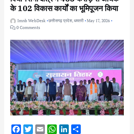
के 102 विकास कार्यों का भूमिपूजन किया
Imnb WebDesk
छत्तीसगढ़ प्रदेश
,
धमतरी
May 17, 2026
0 Comments
F
T
E
W
Li
S