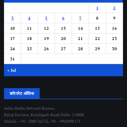
1
2
3
4
5
6
7
8
9
10
11
12
13
14
15
16
17
18
19
20
21
22
23
24
25
26
27
28
29
30
31
« Jul
कॉरपरेट ऑफिस
India Media Network Bureau
Balaji Enclave, Kutubgarh Road Delhi-110008
Mobile : +91- 7000746733, +91 – 9926990173