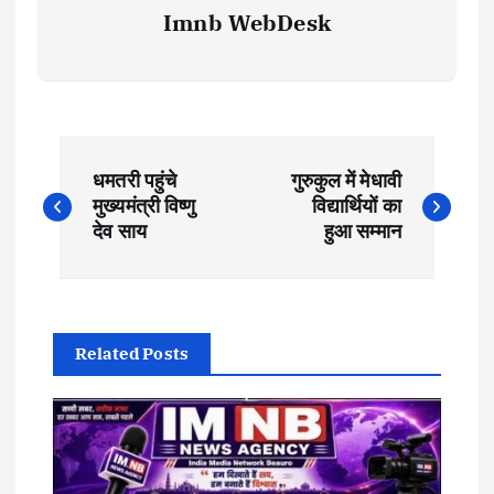
Imnb WebDesk
P
धमतरी पहुंचे
गुरुकुल में मेधावी
o
मुख्यमंत्री विष्णु
विद्यार्थियों का
देव साय
हुआ सम्मान
s
t
Related Posts
n
a
v