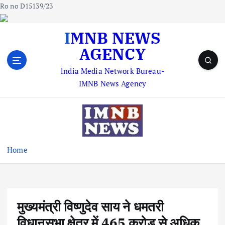
Ro no D15139/23
S
IMNB NEWS
k
AGENCY
i
p
lndia Media Network Bureau-
t
IMNB News Agency
o
c
o
n
t
e
Home
n
t
मुख्यमंत्री विष्णुदेव साय ने धमतरी
विधानसभा क्षेत्र में 465 करोड़ से अधिक