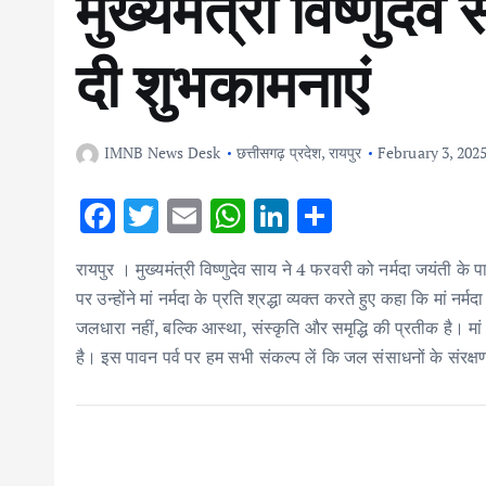
मुख्यमंत्री विष्णुदेव
दी शुभकामनाएं
IMNB News Desk
छत्तीसगढ़ प्रदेश
,
रायपुर
February 3, 202
F
T
E
W
Li
S
ac
w
m
h
n
h
रायपुर । मुख्यमंत्री विष्णुदेव साय ने 4 फरवरी को नर्मदा जयंती क
e
it
ai
at
k
ar
पर उन्होंने मां नर्मदा के प्रति श्रद्धा व्यक्त करते हुए कहा कि मां 
b
te
l
s
e
e
जलधारा नहीं, बल्कि आस्था, संस्कृति और समृद्धि की प्रतीक है। मां 
o
r
A
dI
है। इस पावन पर्व पर हम सभी संकल्प लें कि जल संसाधनों के संरक्ष
o
p
n
k
p