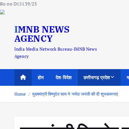
Ro no D15139/23
S
IMNB NEWS
k
i
AGENCY
p
lndia Media Network Bureau-IMNB News
t
Agency
o
c
o
होम
देश-विदेश
छत्तीसगढ़ प्रदेश
म
n
t
Home
मुख्यमंत्री विष्णुदेव साय ने नर्मदा जयंती की दी शुभकामनाएं
e
n
t