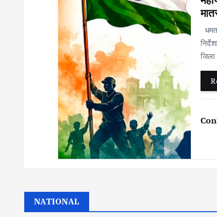
मात
धमतरी
निर्द
जिला 
R
Con
NATIONAL