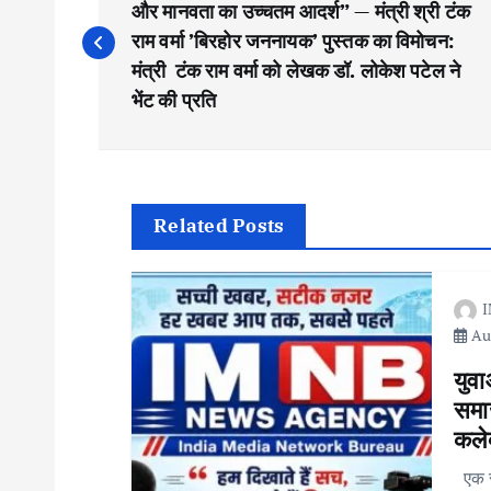
o
और मानवता का उच्चतम आदर्श” — मंत्री श्री टंक
राम वर्मा ​’बिरहोर जननायक’ पुस्तक का विमोचन:
s
मंत्री टंक राम वर्मा को लेखक डॉ. लोकेश पटेल ने
भेंट की प्रति
t
n
Related Posts
a
I
v
Aug
i
युवा
समाज
कले
g
एक सप