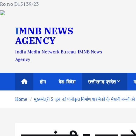
Ro no D15139/23
S
IMNB NEWS
k
i
AGENCY
p
lndia Media Network Bureau-IMNB News
t
Agency
o
c
o
होम
देश-विदेश
छत्तीसगढ़ प्रदेश
म
n
t
Home
मुख्यमंत्री 5 जून को पंजीकृत निर्माण श्रमिकों के मेधावी बच्चों को
e
n
t