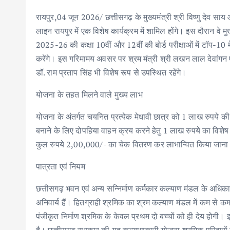
ac
w
m
h
n
h
रायपुर,04 जून 2026/ छत्तीसगढ़ के मुख्यमंत्री श्री विष्णु देव सा
e
it
ai
at
k
ar
लाइन रायपुर में एक विशेष कार्यक्रम में शामिल होंगे। इस दौरान वे मु
b
te
l
s
e
e
2025-26 की कक्षा 10वीं और 12वीं की बोर्ड परीक्षाओं में टॉप-10 में
o
r
A
dI
करेंगे। इस गरिमामय अवसर पर श्रम मंत्री श्री लखन लाल देवांगन एव
o
p
n
डॉ. राम प्रताप सिंह भी विशेष रूप से उपस्थित रहेंगे।
k
p
योजना के तहत मिलने वाले मुख्य लाभ
योजना के अंतर्गत चयनित प्रत्येक मेधावी छात्र को 1 लाख रुपये क
बनाने के लिए दोपहिया वाहन क्रय करने हेतु 1 लाख रुपये का विशेष अन
कुल रुपये 2,00,000/- का चेक वितरण कर लाभान्वित किया जाना
पात्रता एवं नियम
छत्तीसगढ़ भवन एवं अन्य सन्निर्माण कर्मकार कल्याण मंडल के अधिका
अनिवार्य हैं। हितग्राही श्रमिक का श्रम कल्याण मंडल में कम से कम
पंजीकृत निर्माण श्रमिक के केवल प्रथम दो बच्चों को ही देय होगी