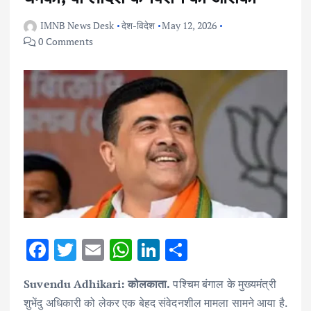
IMNB News Desk
देश-विदेश
May 12, 2026
0 Comments
F
T
E
W
Li
S
ac
w
m
h
n
h
Suvendu Adhikari: कोलकाता.
पश्चिम बंगाल के मुख्यमंत्री
e
it
ai
at
k
ar
शुभेंदु अधिकारी को लेकर एक बेहद संवेदनशील मामला सामने आया है.