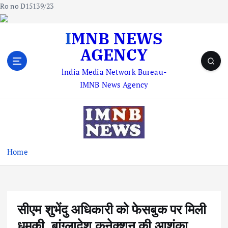
Ro no D15139/23
S
IMNB NEWS
k
AGENCY
i
p
lndia Media Network Bureau-
t
IMNB News Agency
o
c
o
n
t
e
Home
n
t
सीएम शुभेंदु अधिकारी को फेसबुक पर मिली
धमकी, बांग्लादेश कनेक्शन की आशंका