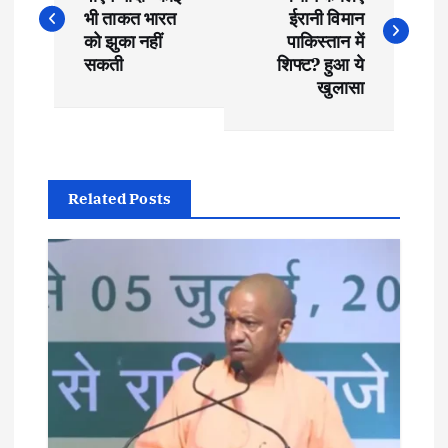
o
भी ताकत भारत
ईरानी विमान
s
को झुका नहीं
पाकिस्तान में
सकती
शिफ्ट? हुआ ये
t
खुलासा
n
a
Related Posts
v
i
g
a
t