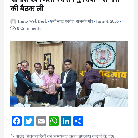
की बैठक ली
Imnb WebDesk
छत्तीसगढ़ प्रदेश
,
राजनांदगांव
June 4, 2026
0 Comments
F
T
E
W
Li
S
ac
w
m
h
n
h
*- पात्र हितग्राहियों को समयबद्ध ऋण उपलब्ध कराने के दिए