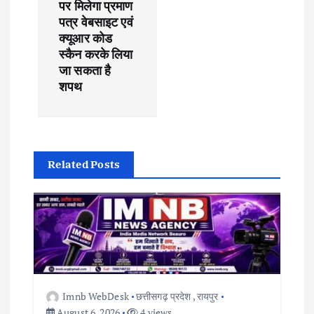
n
पर मिलेगा प्रमाण
पत्र वेबसाइट एवं
a
क्यूआर कोड
स्कैन करके लिया
v
जा सकता है
शपथ
i
g
a
Related Posts
t
i
o
Imnb WebDesk
छत्तीसगढ़ प्रदेश
,
रायपुर
n
August 6, 2026
4 views