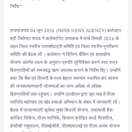
e
it
ai
at
k
ar
निर्देश*
b
te
l
s
e
e
o
r
A
dI
o
p
n
राजनांदगांव 04 जून 2026 (IMNB NEWS AGENCY) कलेक्टर
k
p
श्री जितेन्द्र यादव ने कलेक्टोरेट सभाकक्ष में मार्च तिमाही 2026 के
तहत जिला स्तरीय परामर्शदात्री समिति एवं जिला स्तरीय पुनरीक्षण
समिति की बैठक ली। कलेक्टर ने विभिन्न बैंकिंग एवं शासकीय
योजना अंतर्गत लक्ष्य के अनुरूप प्रगति सुनिश्चित करने तथा पात्र
हितग्राहियों को समयबद्ध ऋण उपलब्ध कराने के निर्देश दिए। उन्होंने
कहा कि बैंक एवं विभागों के मध्य बेहतर समन्वय स्थापित कर शासन
की जनकल्याणकारी योजनाओं का लाभ अधिक से अधिक
हितग्राहियों तक पहुंचाए। उन्होंने एलडीएम द्वारा जून माह में पीएम
स्वनिधि महोत्सव एवं खेत बचाओ अभियान के संबंध में जानकारी ली।
बैठक में प्रधानमंत्री सूर्यघर मुफ्त बिजली योजना, एसएचजी बैंक
क्रेडिट लिंकेज, पीएम स्वनिधि, किसान क्रेडिट कार्ड फिशरीज,
केसीसी पशुपालन, पीएमईजीपी, पीएमएफएमई एवं पीएम अजय योजना