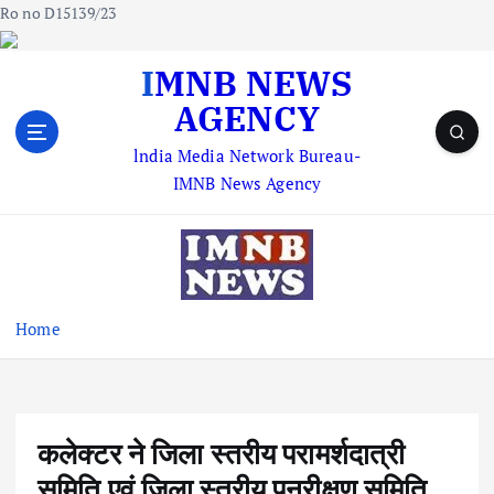
Ro no D15139/23
S
IMNB NEWS
k
AGENCY
i
p
lndia Media Network Bureau-
t
IMNB News Agency
o
c
o
n
t
e
Home
n
t
कलेक्टर ने जिला स्तरीय परामर्शदात्री
समिति एवं जिला स्तरीय पुनरीक्षण समिति