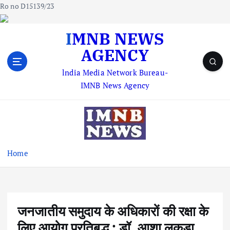
Ro no D15139/23
S
IMNB NEWS
k
AGENCY
i
p
lndia Media Network Bureau-
t
IMNB News Agency
o
c
o
n
t
e
Home
n
t
जनजातीय समुदाय के अधिकारों की रक्षा के
लिए आयोग प्रतिबद्ध : डॉ. आशा लकड़ा