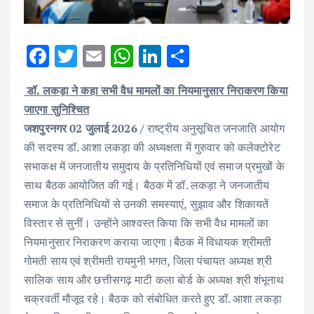
F
T
E
W
Li
S
ac
w
m
h
n
h
डॉ. लकड़ा ने कहा सभी वैध मामलों का नियमानुसार निराकरण किया
e
it
ai
at
k
ar
जाएगा सुनिश्चित
b
te
l
s
e
e
जशपुरनगर 02 जुलाई 2026 /
राष्ट्रीय अनुसूचित जनजाति आयोग
o
r
A
dI
की सदस्य डॉ. आशा लकड़ा की अध्यक्षता में गुरुवार को कलेक्टोरेट
o
p
n
सभाकक्ष में जनजातीय समुदाय के प्रतिनिधियों एवं समाज प्रमुखों के
k
p
साथ बैठक आयोजित की गई। बैठक में डॉ. लकड़ा ने जनजातीय
समाज के प्रतिनिधियों से उनकी समस्याएं, सुझाव और शिकायतें
विस्तार से सुनीं। उन्होंने आश्वस्त किया कि सभी वैध मामलों का
नियमानुसार निराकरण कराया जाएगा।बैठक में विधायक श्रीमती
गोमती साय एवं श्रीमती रायमुनी भगत, जिला पंचायत अध्यक्ष श्री
सालिक साय और छत्तीसगढ़ माटी कला बोर्ड के अध्यक्ष श्री शंभूनाथ
चक्रवर्ती मौजूद रहे। बैठक को संबोधित करते हुए डॉ. आशा लकड़ा