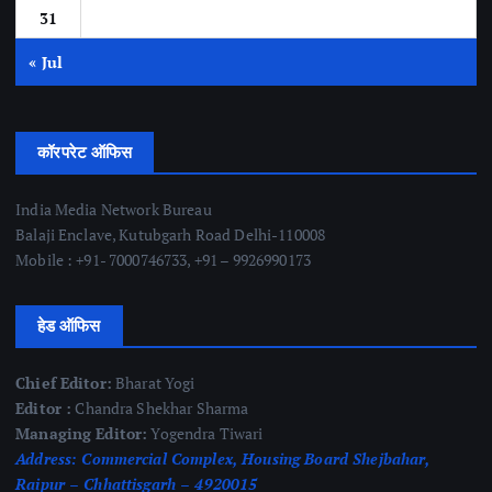
31
« Jul
कॉरपरेट ऑफिस
India Media Network Bureau
Balaji Enclave, Kutubgarh Road Delhi-110008
Mobile : +91- 7000746733, +91 – 9926990173
हेड ऑफिस
Chief Editor:
Bharat Yogi
Editor :
Chandra Shekhar Sharma
Managing Editor:
Yogendra Tiwari
Address:
Commercial Complex, Housing Board Shejbahar,
Raipur – Chhattisgarh – 4920015