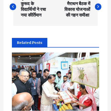
o
कुरूद के
मैराथन बैठक में
विद्यार्थियों ने रचा
विकास योजनाओं
s
नया कीर्तिमान
की गहन समीक्षा
t
n
Related Posts
a
v
i
g
a