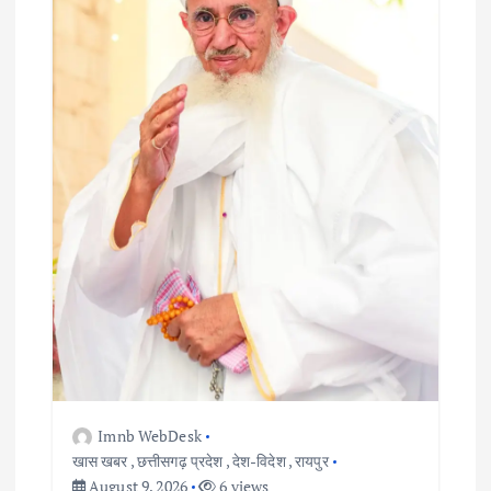
g
a
t
i
o
n
Imnb WebDesk
खास खबर
,
छत्तीसगढ़ प्रदेश
,
देश-विदेश
,
रायपुर
August 9, 2026
6 views