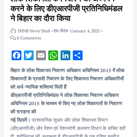
करने के लिए डीएआरपीजी प्रतिनिधिमंडल
ने बिहार का दौरा किया
IMNB News Desk
देश-विदेश
January 4, 2025
0 Comments
F
T
E
W
Li
S
ac
w
m
h
n
h
बिहार के लोक शिकायत निवारण अधिकार अधिनियम 2015 में लोक
e
it
ai
at
k
ar
शिकायतों के प्रभावी निवारण के लिए शिकायत निवारण अधिकारियों
b
te
l
s
e
e
को अर्ध-न्यायिक शक्तियां मिली हैं
o
r
A
dI
डीएआरपीजी प्रतिनिधिमंडल ने लोक शिकायत निवारण अधिकार
o
p
n
अधिनियम 2015 के माध्यम से किए गए लोक शिकायतों के निवारण
k
p
की सराहना की
नई दिल्ली।
प्रशासनिक सुधार और लोक शिकायत विभाग
(डीएआरपीजी) और पेंशन एवं पेंशनभोगी कल्याण विभाग के सचिव श्री
वी. श्रीनिवास की अध्यक्षता में डीएआरपीजी के एक वरिष्ठ स्तरीय