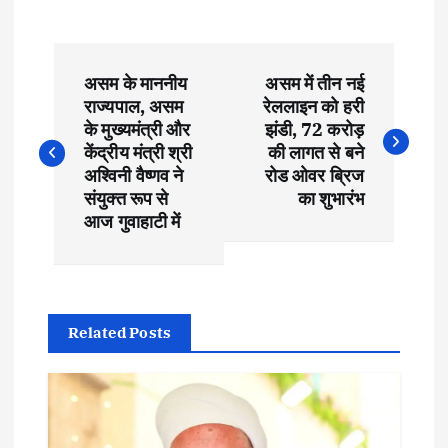
P
असम के माननीय
असम में तीन नई
o
राज्यपाल, असम
रेललाइन को हरी
के मुख्यमंत्री और
झंडी, 72 करोड़
s
केंद्रीय मंत्री श्री
की लागत से बने
अश्विनी वैष्णव ने
रोड ओवर ब्रिज
t
संयुक्त रूप से
का शुभारंभ
आज गुवाहाटी में
n
a
Related Posts
v
i