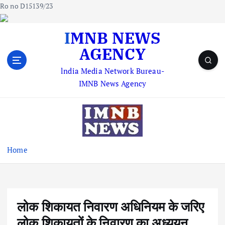
Ro no D15139/23
S
IMNB NEWS
k
AGENCY
i
p
lndia Media Network Bureau-
t
IMNB News Agency
o
c
o
n
t
e
Home
n
t
लोक शिकायत निवारण अधिनियम के जरिए
लोक शिकायतों के निवारण का अध्ययन