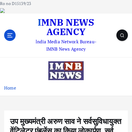
Ro no D15139/23
S
IMNB NEWS
k
AGENCY
i
p
lndia Media Network Bureau-
t
IMNB News Agency
o
c
o
n
t
e
Home
n
t
उप मुख्यमंत्री अरुण साव ने सर्वसुविधायुक्त
वेंटिलेटर एंबुलेंस का किया लाेकार्पण, सर्व