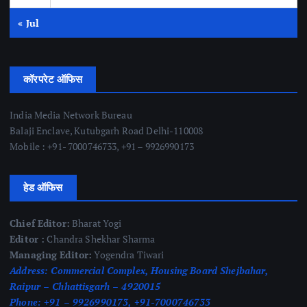
« Jul
कॉरपरेट ऑफिस
India Media Network Bureau
Balaji Enclave, Kutubgarh Road Delhi-110008
Mobile : +91- 7000746733, +91 – 9926990173
हेड ऑफिस
Chief Editor:
Bharat Yogi
Editor :
Chandra Shekhar Sharma
Managing Editor:
Yogendra Tiwari
Address:
Commercial Complex, Housing Board Shejbahar,
Raipur – Chhattisgarh – 4920015
Phone:
+91 – 9926990173, +91-7000746733