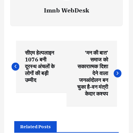
Imnb WebDesk
P
सीएम हेल्पलाइन
‘मन की बात’
o
1076 बनी
समाज को
दूरस्थ अंचलों के
सकारात्मक दिशा
s
लोगों की बड़ी
देने वाला
उम्मीद
जनआंदोलन बन
t
चुका है-वन मंत्री
केदार कश्यप
n
a
Related Posts