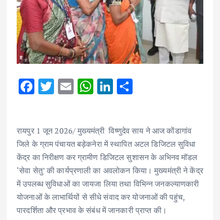
F
T
E
W
Li
S
ac
w
m
h
n
h
e
it
ai
at
k
ar
b
te
l
s
e
e
रायपुर 1 जून 2026/ मुख्यमंत्री विष्णुदेव साय ने आज कोंडागांव
जिले के ग्राम पंचायत बड़ेकनेरा में स्थापित अटल डिजिटल सुविधा
o
r
A
dI
केंद्र का निरीक्षण कर ग्रामीण डिजिटल सुशासन के अभिनव मॉडल
o
p
n
‘सेवा सेतु’ की कार्यप्रणाली का अवलोकन किया। मुख्यमंत्री ने केंद्र
k
p
में उपलब्ध सुविधाओं का जायजा लिया तथा विभिन्न जनकल्याणकारी
योजनाओं के लाभार्थियों से सीधे संवाद कर योजनाओं की पहुंच,
पारदर्शिता और प्रभाव के संबंध में जानकारी प्राप्त की।