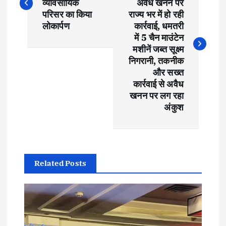
व्यावसायिक
अवैध खनन पर
s
परिसर का किया
राज्य भर में हो रही
लोकार्पण
कार्रवाई, धमतरी
t
में 5 चैन माउंटेन
मशीनें जब्त सूक्ष्म
निगरानी, तकनीक
n
और सख्त
कार्रवाई से अवैध
a
खनन पर लग रहा
अंकुश
v
i
g
Related Posts
a
t