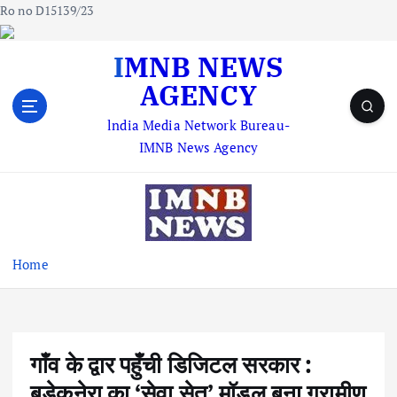
Ro no D15139/23
S
IMNB NEWS
k
AGENCY
i
p
lndia Media Network Bureau-
t
IMNB News Agency
o
c
o
n
t
e
Home
n
t
गाँव के द्वार पहुँची डिजिटल सरकार :
बड़ेकनेरा का ‘सेवा सेतु’ मॉडल बना ग्रामीण