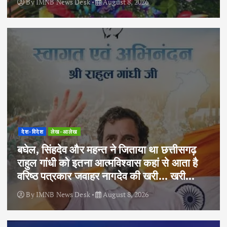
By
IMNB News Desk
August 8, 2026
देश-विदेश
लेख-आलेख
बघेल, सिंहदेव और महन्त ने जिताया था छत्तीसगढ़
राहुल गांधी को इतना आत्मविश्वास कहां से आता है
वरिष्ठ पत्रकार जवाहर नागदेव की खरी… खरी…
By
IMNB News Desk
August 8, 2026