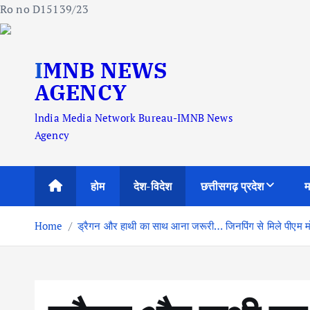
Ro no D15139/23
S
IMNB NEWS
k
i
AGENCY
p
lndia Media Network Bureau-IMNB News
t
Agency
o
c
o
होम
देश-विदेश
छत्तीसगढ़ प्रदेश
म
n
t
Home
ड्रैगन और हाथी का साथ आना जरूरी… जिनपिंग से मिले पीएम मो
e
n
t