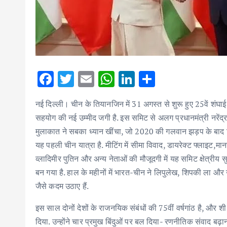
F
T
E
W
Li
S
ac
w
m
h
n
h
नई दिल्ली। चीन के तियानजिन में 31 अगस्त से शुरू हुए 25वें शं
e
it
ai
at
k
ar
सहयोग की नई उम्मीद जगी है. इस समिट से अलग प्रधानमंत्री नरेंद्र 
b
te
l
s
e
e
मुलाकात ने सबका ध्यान खींचा, जो 2020 की गलवान झड़प के बाद रि
o
r
A
dI
यह पहली चीन यात्रा है. मीटिंग में सीमा विवाद, डायरेक्ट फ्लाइट,म
o
p
n
व्लादिमीर पुतिन और अन्य नेताओं की मौजूदगी में यह समिट क्षेत्रीय स
k
p
बन गया है. हाल के महीनों में भारत-चीन ने लिपुलेख, शिपकी ला और ना
जैसे कदम उठाए हैं.
इस साल दोनों देशों के राजनयिक संबंधों की 75वीं वर्षगांठ है, और 
दिया. उन्होंने चार प्रमुख बिंदुओं पर बल दिया- रणनीतिक संवाद बढ़