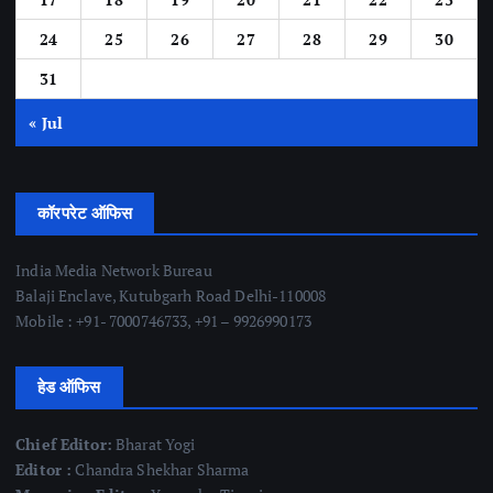
24
25
26
27
28
29
30
31
« Jul
कॉरपरेट ऑफिस
India Media Network Bureau
Balaji Enclave, Kutubgarh Road Delhi-110008
Mobile : +91- 7000746733, +91 – 9926990173
हेड ऑफिस
Chief Editor:
Bharat Yogi
Editor :
Chandra Shekhar Sharma