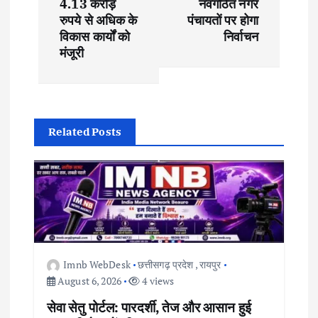
4.13 करोड़
नवगठित नगर
रुपये से अधिक के
पंचायतों पर होगा
n
विकास कार्यों को
निर्वाचन
मंजूरी
a
v
i
Related Posts
g
a
t
i
Imnb WebDesk
छत्तीसगढ़ प्रदेश
,
रायपुर
August 6, 2026
4 views
o
सेवा सेतु पोर्टल: पारदर्शी, तेज और आसान हुई