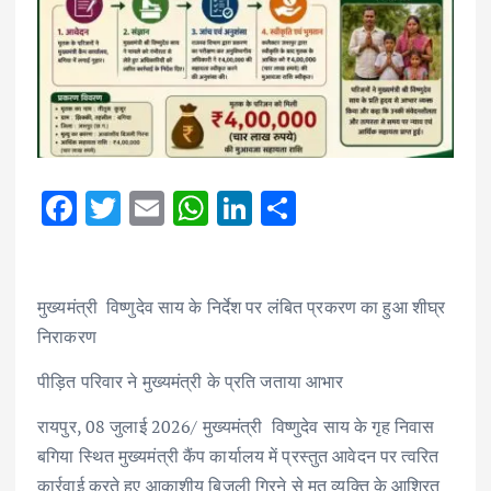
F
T
E
W
Li
S
ac
w
m
h
n
h
e
it
ai
at
k
ar
b
te
l
s
e
e
मुख्यमंत्री विष्णुदेव साय के निर्देश पर लंबित प्रकरण का हुआ शीघ्र
निराकरण
o
r
A
dI
o
p
n
पीड़ित परिवार ने मुख्यमंत्री के प्रति जताया आभार
k
p
रायपुर, 08 जुलाई 2026/ मुख्यमंत्री विष्णुदेव साय के गृह निवास
बगिया स्थित मुख्यमंत्री कैंप कार्यालय में प्रस्तुत आवेदन पर त्वरित
कार्रवाई करते हुए आकाशीय बिजली गिरने से मृत व्यक्ति के आश्रित