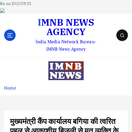
Ro no D15139/23
S
IMNB NEWS
k
AGENCY
i
p
lndia Media Network Bureau-
t
IMNB News Agency
o
c
o
n
t
e
Home
n
t
मुख्यमंत्री कैंप कार्यालय बगिया की त्वरित
पहल से आकाशीय बिजली से मृत व्यक्ति के