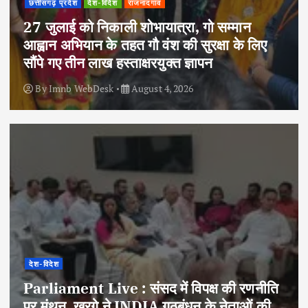
छत्तीसगढ़ प्रदेश
देश-विदेश
राजनांदगांव
27 जुलाई को निकाली शोभायात्रा, गो सम्मान
आह्वान अभियान के तहत गौ वंश की सुरक्षा के लिए
सौंपे गए तीन लाख हस्ताक्षरयुक्त ज्ञापन
By
Imnb WebDesk
August 4, 2026
देश-विदेश
Parliament Live : संसद में विपक्ष की रणनीति
पर मंथन, खरगे ने INDIA गठबंधन के नेताओं की