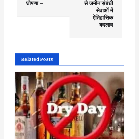
t
घोषणा –
से जमीन संबंधी
सेवाओं में
n
ऐतिहासिक
बदलाव
a
v
i
Related Posts
g
a
t
i
o