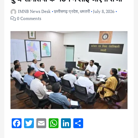
IMNB News Desk
छत्तीसगढ़ प्रदेश
,
धमतरी
July 8, 2026
0 Comments
F
T
E
W
Li
S
ac
w
m
h
n
h