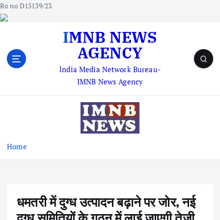
Ro no D15139/23
S
IMNB NEWS
k
AGENCY
i
p
lndia Media Network Bureau-
t
IMNB News Agency
o
c
o
n
t
e
Home
n
t
धमतरी में दुग्ध उत्पादन बढ़ाने पर जोर, नई
दुग्ध समितियों के गठन में लाई जाएगी तेजी