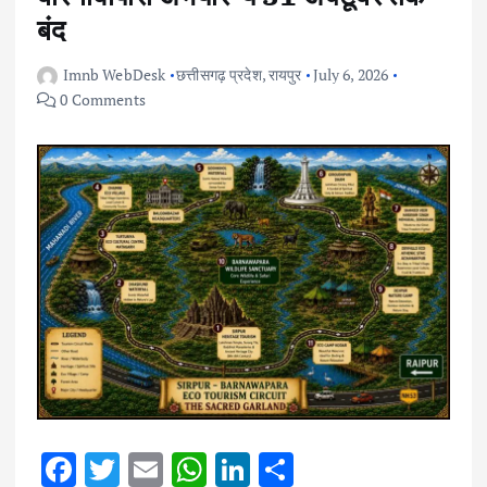
बंद
Imnb WebDesk
छत्तीसगढ़ प्रदेश
,
रायपुर
July 6, 2026
0 Comments
F
T
E
W
Li
S