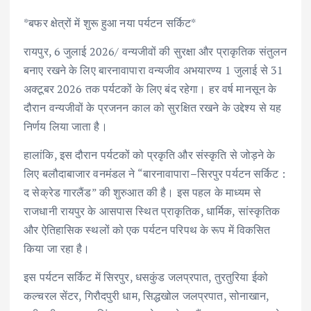
ac
w
m
h
n
h
*बफर क्षेत्रों में शुरू हुआ नया पर्यटन सर्किट*
e
it
ai
at
k
ar
b
te
l
s
e
e
रायपुर, 6 जुलाई 2026/ वन्यजीवों की सुरक्षा और प्राकृतिक संतुलन
बनाए रखने के लिए बारनावापारा वन्यजीव अभयारण्य 1 जुलाई से 31
o
r
A
dI
अक्टूबर 2026 तक पर्यटकों के लिए बंद रहेगा। हर वर्ष मानसून के
o
p
n
दौरान वन्यजीवों के प्रजनन काल को सुरक्षित रखने के उद्देश्य से यह
k
p
निर्णय लिया जाता है।
हालांकि, इस दौरान पर्यटकों को प्रकृति और संस्कृति से जोड़ने के
लिए बलौदाबाजार वनमंडल ने “बारनावापारा–सिरपुर पर्यटन सर्किट :
द सेक्रेड गारलैंड” की शुरुआत की है। इस पहल के माध्यम से
राजधानी रायपुर के आसपास स्थित प्राकृतिक, धार्मिक, सांस्कृतिक
और ऐतिहासिक स्थलों को एक पर्यटन परिपथ के रूप में विकसित
किया जा रहा है।
इस पर्यटन सर्किट में सिरपुर, धसकुंड जलप्रपात, तुरतुरिया ईको
कल्चरल सेंटर, गिरौदपुरी धाम, सिद्धखोल जलप्रपात, सोनाखान,