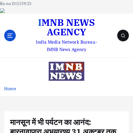
Ro no D15139/23
S
IMNB NEWS
k
AGENCY
i
p
lndia Media Network Bureau-
t
IMNB News Agency
o
c
o
n
t
e
Home
n
t
मानसून में भी पर्यटन का आनंद:
बारनावापारा अभयारण्य 31 अक्टूबर तक