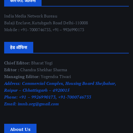
कॉरपरेट ऑफिस
India Media Network Bureau
Balaji Enclave, Kutubgarh Road Delhi-110008
Mobile : +91- 7000746733, +91 – 9926990173
हेड ऑफिस
Chief Editor:
Bharat Yogi
Editor :
Chandra Shekhar Sharma
Managing Editor:
Yogendra Tiwari
Address:
Commercial Complex, Housing Board Shejbahar,
Raipur – Chhattisgarh – 4920015
Phone:
+91 – 9926990173, +91-7000746733
Email:
imnb.org@gmail.com
About Us