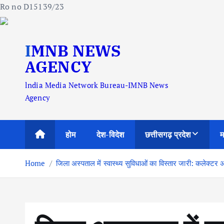
Ro no D15139/23
S
IMNB NEWS
k
i
AGENCY
p
lndia Media Network Bureau-IMNB News
t
Agency
o
c
o
होम
देश-विदेश
छत्तीसगढ़ प्रदेश
म
n
t
Home
जिला अस्पताल में स्वास्थ्य सुविधाओं का विस्तार जारी: कलेक्टर
e
n
t