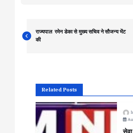
P
राज्यपाल रमेन डेका से मुख्य सचिव ने सौजन्य भेंट
o
की
s
t
n
Related Posts
a
Aug
v
सेवा