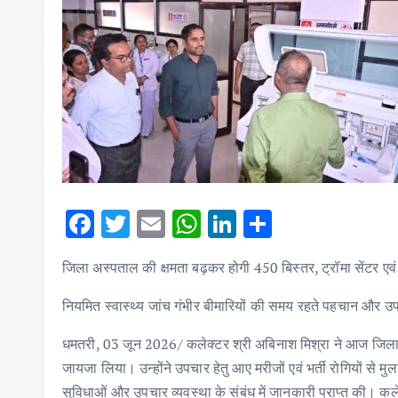
F
T
E
W
Li
S
ac
w
m
h
n
h
जिला अस्पताल की क्षमता बढ़कर होगी 450 बिस्तर, ट्रॉमा सेंटर एवं 
e
it
ai
at
k
ar
b
te
l
s
e
e
नियमित स्वास्थ्य जांच गंभीर बीमारियों की समय रहते पहचान और उपचा
o
r
A
dI
धमतरी, 03 जून 2026/ कलेक्टर श्री अबिनाश मिश्रा ने आज जिला अ
o
p
n
जायजा लिया। उन्होंने उपचार हेतु आए मरीजों एवं भर्ती रोगियों स
k
p
सुविधाओं और उपचार व्यवस्था के संबंध में जानकारी प्राप्त की। कलेक्