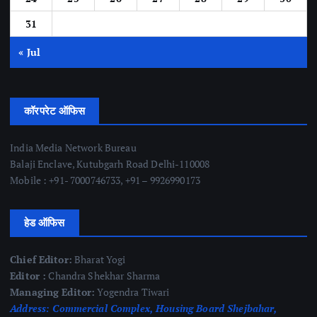
31
« Jul
कॉरपरेट ऑफिस
India Media Network Bureau
Balaji Enclave, Kutubgarh Road Delhi-110008
Mobile : +91- 7000746733, +91 – 9926990173
हेड ऑफिस
Chief Editor:
Bharat Yogi
Editor :
Chandra Shekhar Sharma
Managing Editor:
Yogendra Tiwari
Address:
Commercial Complex, Housing Board Shejbahar,