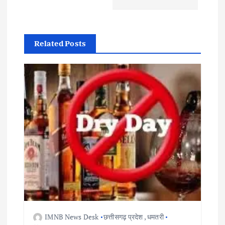
n
a
Related Posts
v
i
g
a
t
i
o
IMNB News Desk
छत्तीसगढ़ प्रदेश
,
धमतरी