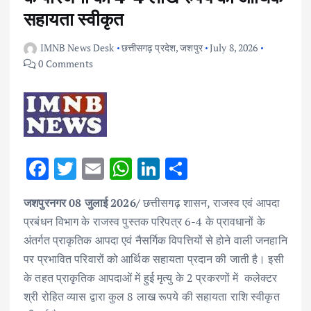
सहायता स्वीकृत
IMNB News Desk
छत्तीसगढ़ प्रदेश
,
जशपुर
July 8, 2026
0 Comments
F
T
E
W
Li
S
ac
w
m
h
n
h
जशपुरनगर 08 जुलाई 2026/
छत्तीसगढ़ शासन, राजस्व एवं आपदा
e
it
ai
at
k
ar
प्रबंधन विभाग के राजस्व पुस्तक परिपत्र 6-4 के प्रावधानों के
b
te
l
s
e
e
अंतर्गत प्राकृतिक आपदा एवं नैसर्गिक विपत्तियों से होने वाली जनहानि
o
r
A
dI
पर प्रभावित परिवारों को आर्थिक सहायता प्रदान की जाती है। इसी
o
p
n
के तहत प्राकृतिक आपदाओं में हुई मृत्यु के 2 प्रकरणों में कलेक्टर
k
p
श्री रोहित व्यास द्वारा कुल 8 लाख रूपये की सहायता राशि स्वीकृत