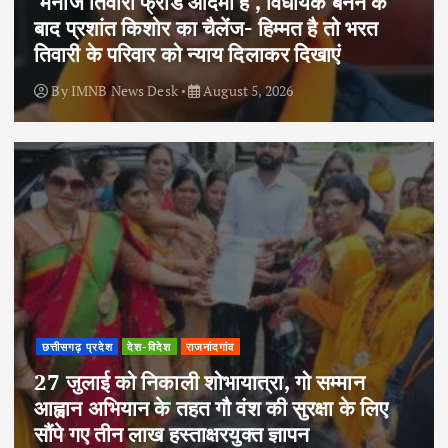
‘मनोज तिवारी फ्रॉड आदमी हैं’, विधायक बनने के
बाद प्रशांत किशोर का चैलेंज- हिम्मत है तो भरत
तिवारी के परिवार को न्याय दिलाकर दिखाएं
By
IMNB News Desk
August 5, 2026
छत्तीसगढ़ प्रदेश
देश-विदेश
राजनांदगांव
27 जुलाई को निकाली शोभायात्रा, गो सम्मान
आह्वान अभियान के तहत गौ वंश की सुरक्षा के लिए
सौंपे गए तीन लाख हस्ताक्षरयुक्त ज्ञापन