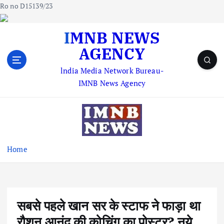
Ro no D15139/23
S
IMNB NEWS
k
AGENCY
i
p
lndia Media Network Bureau-
t
IMNB News Agency
o
c
o
n
t
e
Home
n
t
सबसे पहले खान सर के स्टाफ ने फाड़ा था
रौशन आनंद की कोचिंग का पोस्टर? नये