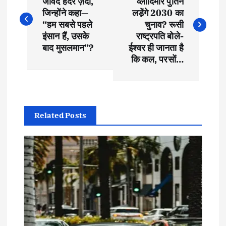
o
जावेद हैदर ज़ैदी,
व्लादिमीर पुतिन
जिन्होंने कहा—
लडे़ंगे 2030 का
s
“हम सबसे पहले
चुनाव? रूसी
इंसान हैं, उसके
राष्ट्रपति बोले-
t
बाद मुसलमान”?
ईश्वर ही जानता है
कि कल, परसों…
n
a
Related Posts
v
i
g
a