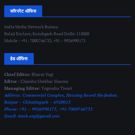
कॉरपरेट ऑफिस
India Media Network Bureau
Balaji Enclave, Kutubgarh Road Delhi-110008
Mobile : +91- 7000746733, +91 – 9926990173
हेड ऑफिस
Chief Editor:
Bharat Yogi
Editor :
Chandra Shekhar Sharma
Managing Editor:
Yogendra Tiwari
Address:
Commercial Complex, Housing Board Shejbahar,
Raipur – Chhattisgarh – 4920015
Phone:
+91 – 9926990173, +91-7000746733
Email:
imnb.org@gmail.com