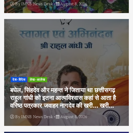
By
IMNB News Desk
August 8, 2026
देश-विदेश
लेख-आलेख
बघेल, सिंहदेव और महन्त ने जिताया था छत्तीसगढ़
राहुल गांधी को इतना आत्मविश्वास कहां से आता है
वरिष्ठ पत्रकार जवाहर नागदेव की खरी… खरी…
By
IMNB News Desk
August 8, 2026