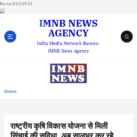
Ro no D15139/23
S
IMNB NEWS
k
AGENCY
i
p
lndia Media Network Bureau-
t
IMNB News Agency
o
c
o
n
t
e
Home
n
t
राष्ट्रीय कृषि विकास योजना से मिली
सिंचाई की सुविधा, अब सालभर कर रहे