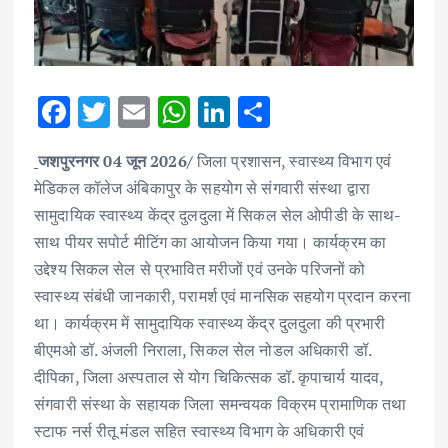
F
T
E
W
Li
S
ac
w
m
h
n
h
जशपुरनगर 04 जून 2026/
जिला प्रशासन, स्वास्थ्य विभाग एवं
e
it
ai
at
k
ar
मेडिकल कॉलेज अंबिकापुर के सहयोग से संगवारी संस्था द्वारा
b
te
l
s
e
e
सामुदायिक स्वास्थ्य केंद्र दुलदुला में सिकल सेल ओपीडी के साथ-
o
r
A
dI
साथ पीयर सपोर्ट मीटिंग का आयोजन किया गया। कार्यक्रम का
o
p
n
उद्देश्य सिकल सेल से प्रभावित मरीजों एवं उनके परिजनों को
k
p
स्वास्थ्य संबंधी जानकारी, परामर्श एवं मानसिक सहयोग प्रदान करना
था। कार्यक्रम में सामुदायिक स्वास्थ्य केंद्र दुलदुला की प्रभारी
बीएमओ डॉ. अंजली निराला, सिकल सेल नोडल अधिकारी डॉ.
दीपिका, जिला अस्पताल से योग चिकित्सक डॉ. कृपाचार्य यादव,
संगवारी संस्था के सहायक जिला समन्वयक विक्रम प्रामाणिक तथा
स्टाफ नर्स रीतू मंडल सहित स्वास्थ्य विभाग के अधिकारी एवं