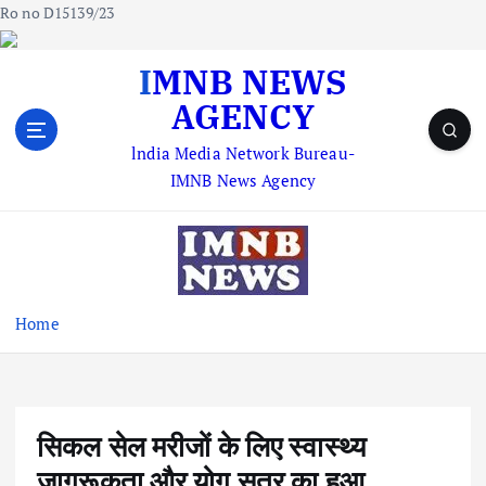
Ro no D15139/23
S
IMNB NEWS
k
AGENCY
i
p
lndia Media Network Bureau-
t
IMNB News Agency
o
c
o
n
t
e
Home
n
t
सिकल सेल मरीजों के लिए स्वास्थ्य
जागरूकता और योग सत्र का हुआ