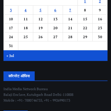
1
2
3
4
5
6
7
8
9
10
11
12
13
14
15
16
17
18
19
20
21
22
23
24
25
26
27
28
29
30
31
« Jul
कॉरपरेट ऑफिस
India Media Network Bureau
Balaji Enclave, Kutubgarh Road Delhi-110008
Mobile : +91- 7000746733, +91 – 9926990173