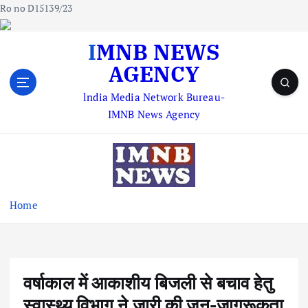
Ro no D15139/23
S
IMNB NEWS
k
AGENCY
i
p
lndia Media Network Bureau-
t
IMNB News Agency
o
c
o
n
t
e
Home
n
t
वर्षाकाल में आकाशीय बिजली से बचाव हेतु
स्वास्थ्य विभाग ने जारी की जन-जागरूकता