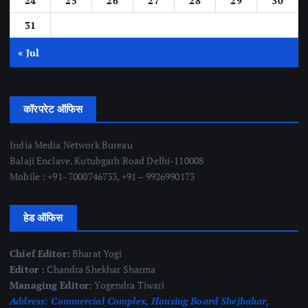
24
25
26
27
28
29
30
31
« Jul
कॉरपरेट ऑफिस
India Media Network Bureau
Balaji Enclave, Kutubgarh Road Delhi-110008
Mobile : +91- 7000746733, +91 – 9926990173
हेड ऑफिस
Chief Editor:
Bharat Yogi
Editor :
Chandra Shekhar Sharma
Managing Editor:
Yogendra Tiwari
Address:
Commercial Complex, Housing Board Shejbahar,