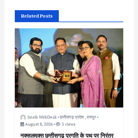
n
Related Posts
a
v
i
g
a
t
i
Imnb WebDesk
छत्तीसगढ़ प्रदेश
,
रायपुर
o
August 8, 2026
3 views
नक्सलमुक्त छत्तीसगढ़ प्रगति के पथ पर निरंतर