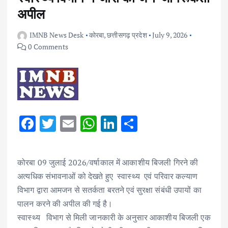
अपील
IMNB News Desk
कोरबा
,
छत्तीसगढ़ प्रदेश
July 9, 2026
0 Comments
F
T
E
W
Li
S
ac
w
m
h
n
h
e
it
ai
at
k
ar
कोरबा 09 जुलाई 2026/वर्षाकाल में आकाशीय बिजली गिरने की
b
te
l
s
e
e
अत्यधिक संभावनाओं को देखते हुए स्वास्थ्य एवं परिवार कल्याण
o
r
A
dI
विभाग द्वारा आमजन से सतर्कता बरतने एवं सुरक्षा संबंधी उपायों का
o
p
n
पालन करने की अपील की गई है।
k
p
स्वास्थ्य विभाग से मिली जानकारी के अनुसार आकाशीय बिजली एक