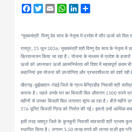
F
T
E
W
Li
S
ac
w
m
h
n
h
e
it
ai
at
k
ar
b
te
l
s
e
e
*मुख्यमंत्री विष्णु देव साय के नेतृत्व में प्रदेश में सौर ऊर्जा को मि
o
r
A
dI
रायपुर, 23 जून 2026/ मुख्यमंत्री श्री विष्णु देव साय के नेतृत्व में 
o
p
n
क्रियान्वयन किया जा रहा है। योजना के माध्यम से प्रदेश के हजारों
k
p
ऊर्जा को अपनाकर ऊर्जा आत्मनिर्भरता की दिशा में महत्वपूर्ण कदम भी
कहानियां इस योजना की उपयोगिता और प्रभावशीलता को दर्शा रही ह
खैरागढ़-छुईखदान-गंडई जिले के ग्राम बेन्द्रिडीह निवासी श्री सत
कराया है। पहले उनके घर का बिजली बिल औसतन 1500 रुपये प्रति
महीनों से उनका बिजली बिल लगातार शून्य आ रहा है। बीते महीने उ
376 यूनिट बिजली ग्रिड को निर्यात की गई। इससे उन्हें आर्थिक 
इसी तरह जशपुर जिले के कुनकुरी निवासी व्यवसायी श्री प्रभाष कुमा
स्थापित किया है। लगभग 3.50 लाख रुपये की लागत वाली इस परियोजना 