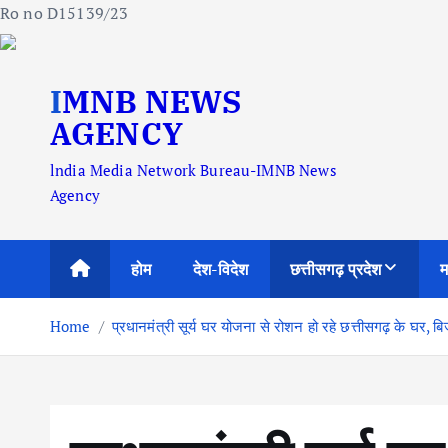
Ro no D15139/23
S
IMNB NEWS
k
i
AGENCY
p
lndia Media Network Bureau-IMNB News
t
Agency
o
c
o
होम
देश-विदेश
छत्तीसगढ़ प्रदेश
म
n
t
Home
प्रधानमंत्री सूर्य घर योजना से रोशन हो रहे छत्तीसगढ़ के घर, बि
e
n
t