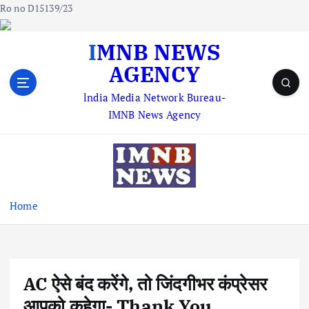
Ro no D15139/23
S
IMNB NEWS
k
AGENCY
i
p
lndia Media Network Bureau-
t
IMNB News Agency
o
c
o
n
t
e
Home
n
t
AC ऐसे बंद करेंगे, तो जिंदगीभर कंप्रेसर
आपको कहेगा- Thank You