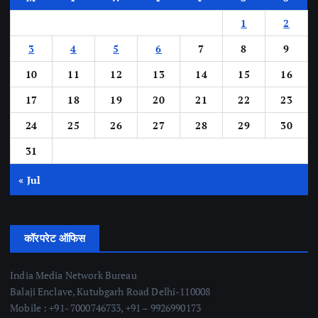
1
2
3
4
5
6
7
8
9
10
11
12
13
14
15
16
17
18
19
20
21
22
23
24
25
26
27
28
29
30
31
« Jul
कॉरपरेट ऑफिस
India Media Network Bureau
Balaji Enclave, Kutubgarh Road Delhi-110008
Mobile : +91- 7000746733, +91 – 9926990173