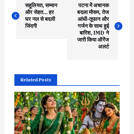
सहूलियत, सम्मान
पटना में अचानक
o
और सेहत… हर
बदला मौसम, तेज
घर नल से बदली
आंधी-तूफान और
s
जिंदगी
गर्जन के साथ हुई
बारिश, IMD ने
t
जारी किया ऑरेंज
अलर्ट
n
a
Related Posts
v
i
g
a