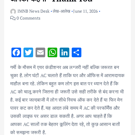
IMNB News Desk
लेख-आलेख
June 11, 2026
0 Comments
F
T
E
W
Li
S
ac
w
m
h
n
h
गर्मी के मौसम में एयर कंडीशनर अब लग्जरी नहीं बल्कि जरूरत बन
e
it
ai
at
k
ar
चुका है. लोग घंटों AC चलाते हैं ताकि घर और ऑफिस में आरामदायक
b
te
l
s
e
e
माहौल बना रहे. लेकिन बहुत कम लोग इस बात पर ध्यान देते हैं कि
o
r
A
dI
AC को चालू करने जितना ही जरूरी उसे सही तरीके से बंद करना भी
o
p
n
है. कई बार जल्दबाजी में लोग सीधे स्विच ऑफ कर देते हैं या फिर मेन
k
p
पावर कट कर देते हैं. यह आदत लंबे समय में AC की परफॉर्मेंस और
उसकी लाइफ पर असर डाल सकती है. अगर आप चाहते हैं कि
आपका AC सालों तक बेहतर कूलिंग देता रहे, तो कुछ आसान बातों
को समझना जरूरी है.