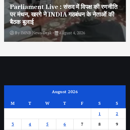
Parliament Live : संसद में विपक्ष की रणनीति
पर मंथन, खरगे ने INDIA गठबंधन के नेताओं की
बैठक बुलाई
By
IMNB News Desk
August 4, 2026
August 2026
M
T
W
T
F
S
S
1
2
3
4
5
6
7
8
9