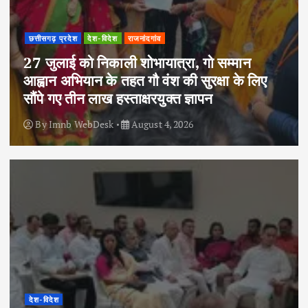
छत्तीसगढ़ प्रदेश
देश-विदेश
राजनांदगांव
27 जुलाई को निकाली शोभायात्रा, गो सम्मान
आह्वान अभियान के तहत गौ वंश की सुरक्षा के लिए
सौंपे गए तीन लाख हस्ताक्षरयुक्त ज्ञापन
By
Imnb WebDesk
August 4, 2026
देश-विदेश