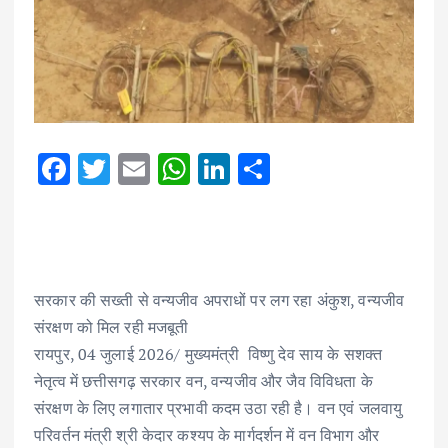
F
T
E
W
Li
S
ac
w
m
h
n
h
e
it
ai
at
k
ar
b
te
l
s
e
e
o
r
A
dI
सरकार की सख्ती से वन्यजीव अपराधों पर लग रहा अंकुश, वन्यजीव
o
p
n
संरक्षण को मिल रही मजबूती
k
p
रायपुर, 04 जुलाई 2026/ मुख्यमंत्री विष्णु देव साय के सशक्त
नेतृत्व में छत्तीसगढ़ सरकार वन, वन्यजीव और जैव विविधता के
संरक्षण के लिए लगातार प्रभावी कदम उठा रही है। वन एवं जलवायु
परिवर्तन मंत्री श्री केदार कश्यप के मार्गदर्शन में वन विभाग और