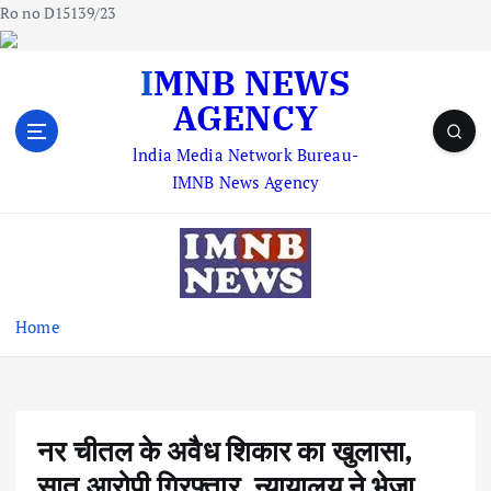
Ro no D15139/23
S
IMNB NEWS
k
AGENCY
i
p
lndia Media Network Bureau-
t
IMNB News Agency
o
c
o
n
t
e
Home
n
t
नर चीतल के अवैध शिकार का खुलासा,
सात आरोपी गिरफ्तार, न्यायालय ने भेजा