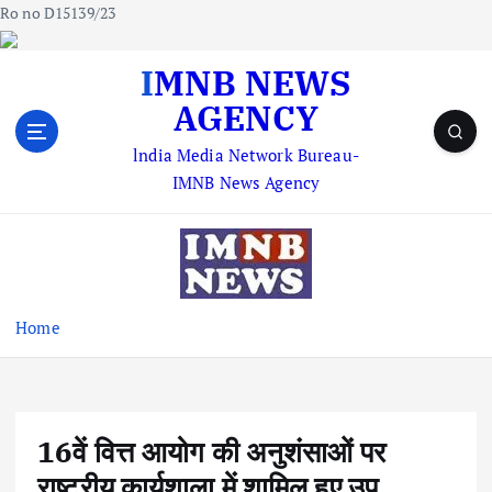
Ro no D15139/23
S
IMNB NEWS
k
AGENCY
i
p
lndia Media Network Bureau-
t
IMNB News Agency
o
c
o
n
t
e
Home
n
t
16वें वित्त आयोग की अनुशंसाओं पर
राष्ट्रीय कार्यशाला में शामिल हुए उप