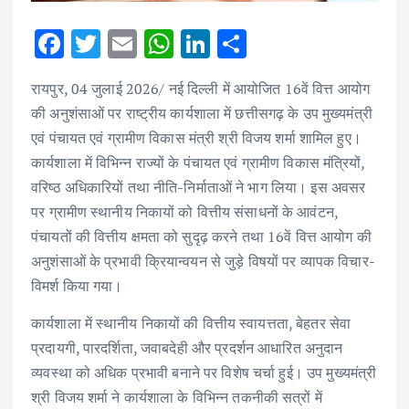
F
T
E
W
Li
S
ac
w
m
h
n
h
रायपुर, 04 जुलाई 2026/ नई दिल्ली में आयोजित 16वें वित्त आयोग
e
it
ai
at
k
ar
की अनुशंसाओं पर राष्ट्रीय कार्यशाला में छत्तीसगढ़ के उप मुख्यमंत्री
b
te
l
s
e
e
एवं पंचायत एवं ग्रामीण विकास मंत्री श्री विजय शर्मा शामिल हुए।
o
r
A
dI
कार्यशाला में विभिन्न राज्यों के पंचायत एवं ग्रामीण विकास मंत्रियों,
o
p
n
वरिष्ठ अधिकारियों तथा नीति-निर्माताओं ने भाग लिया। इस अवसर
k
p
पर ग्रामीण स्थानीय निकायों को वित्तीय संसाधनों के आवंटन,
पंचायतों की वित्तीय क्षमता को सुदृढ़ करने तथा 16वें वित्त आयोग की
अनुशंसाओं के प्रभावी क्रियान्वयन से जुड़े विषयों पर व्यापक विचार-
विमर्श किया गया।
कार्यशाला में स्थानीय निकायों की वित्तीय स्वायत्तता, बेहतर सेवा
प्रदायगी, पारदर्शिता, जवाबदेही और प्रदर्शन आधारित अनुदान
व्यवस्था को अधिक प्रभावी बनाने पर विशेष चर्चा हुई। उप मुख्यमंत्री
श्री विजय शर्मा ने कार्यशाला के विभिन्न तकनीकी सत्रों में