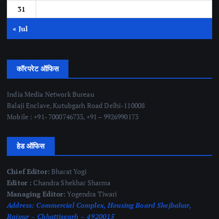
31
« Jul
कॉरपरेट ऑफिस
India Media Network Bureau
Balaji Enclave, Kutubgarh Road Delhi-110008
Mobile : +91- 7000746733, +91 – 9926990173
हेड ऑफिस
Chief Editor:
Bharat Yogi
Editor :
Chandra Shekhar Sharma
Managing Editor:
Yogendra Tiwari
Address:
Commercial Complex, Housing Board Shejbahar,
Raipur – Chhattisgarh – 4920015