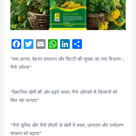
F
T
E
W
Li
S
ac
w
m
h
n
h
*कम लागत, बेहतर उत्पादन और मिट्टी की सुरक्षा का नया विकल्प :
e
it
ai
at
k
ar
नैनो उर्वरक*
b
te
l
s
e
e
o
r
A
dI
o
p
n
*वैज्ञानिक खेती की ओर बढ़ते कदम, नैनो उर्वरकों से किसानों को
k
p
मिल रहा फायदा*
*नैनो यूरिया और नैनो डीएपी से खेती में बचत, उत्पादन और पर्यावरण
संरक्षण को बढ़ावा*