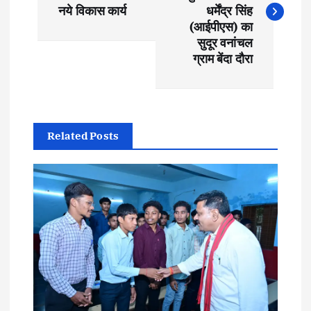
s
नये विकास कार्य
धर्मेंद्र सिंह
(आईपीएस) का
t
सुदूर वनांचल
ग्राम बेंदा दौरा
n
a
Related Posts
v
i
g
a
t