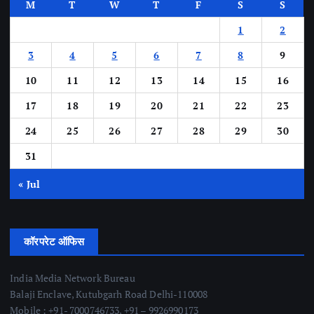
M
T
W
T
F
S
S
1
2
3
4
5
6
7
8
9
10
11
12
13
14
15
16
17
18
19
20
21
22
23
24
25
26
27
28
29
30
31
« Jul
कॉरपरेट ऑफिस
India Media Network Bureau
Balaji Enclave, Kutubgarh Road Delhi-110008
Mobile : +91- 7000746733, +91 – 9926990173