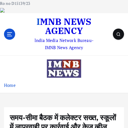
Ro no D15139/23
S
IMNB NEWS
k
AGENCY
i
p
lndia Media Network Bureau-
t
IMNB News Agency
o
c
o
n
t
e
Home
n
t
समय-सीमा बैठक में कलेक्टर सख्त, स्कूलों
में लापरवाही पर कार्रवाई और केज व्हील