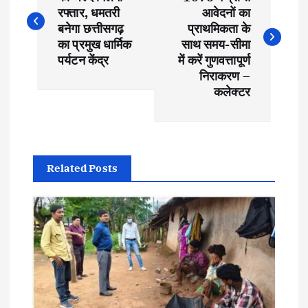
o
रफ्तार, धमतरी
आवेदनों का
s
बनेगा छत्तीसगढ़
प्राथमिकता के
का प्रमुख धार्मिक
साथ समय-सीमा
t
पर्यटन केंद्र
में करें गुणवत्तापूर्ण
निराकरण –
कलेक्टर
n
a
v
Related Posts
i
g
a
t