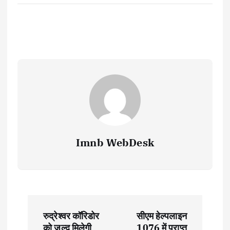
Imnb WebDesk
P
रुद्रेश्वर कॉरिडोर
सीएम हेल्पलाइन
को जल्द मिलेगी
1076 में प्राप्त