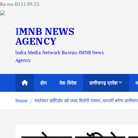
Ro no D15139/23
S
IMNB NEWS
k
i
AGENCY
p
lndia Media Network Bureau-IMNB News
t
Agency
o
c
o
होम
देश-विदेश
छत्तीसगढ़ प्रदेश
म
n
t
Home
रुद्रेश्वर कॉरिडोर को जल्द मिलेगी रफ्तार, धमतरी बनेगा छत्तीसगढ़
e
n
t