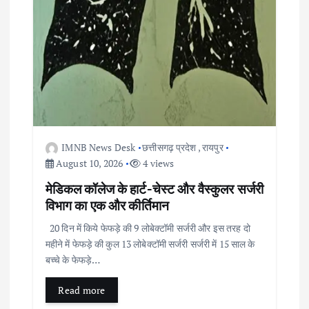
n
IMNB News Desk
छत्तीसगढ़ प्रदेश
,
रायपुर
August 10, 2026
4 views
​मेडिकल कॉलेज के हार्ट-चेस्ट और वैस्कुलर सर्जरी
विभाग का एक और कीर्तिमान
​20 दिन में किये फेफड़े की 9 लोबेक्टॉमी सर्जरी और इस तरह दो
महीने में फेफड़े की कुल 13 लोबेक्टॉमी सर्जरी सर्जरी में 15 साल के
बच्चे के फेफड़े…
Read more