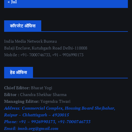
« Jul
कॉरपरेट ऑफिस
India Media Network Bureau
Balaji Enclave, Kutubgarh Road Delhi-110008
Mobile : +91- 7000746733, +91 – 9926990173
हेड ऑफिस
Chief Editor:
Bharat Yogi
Editor :
Chandra Shekhar Sharma
Managing Editor:
Yogendra Tiwari
Address:
Commercial Complex, Housing Board Shejbahar,
Raipur – Chhattisgarh – 4920015
Phone:
+91 – 9926990173, +91-7000746733
Email:
imnb.org@gmail.com