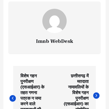
Imnb WebDesk
P
विशेष गहन
छत्तीसगढ़ में
o
पुनरीक्षण
मतदाता
(एसआईआर) के
नामावलियों के
s
तहत गणना
विशेष गहन
पत्रक न जमा
पुनरीक्षण
t
करने वाले
(एसआईआर) का