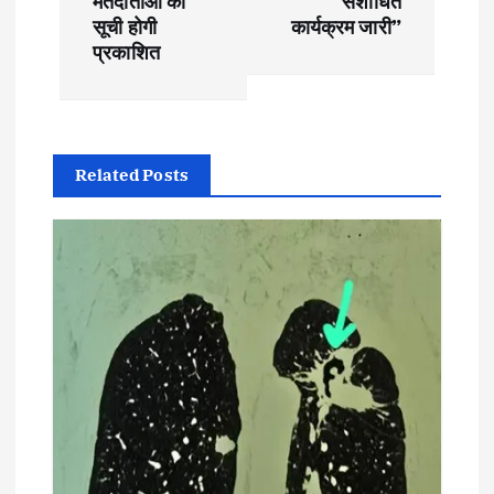
मतदाताओं की
संशोधित
सूची होगी
कार्यक्रम जारी”
n
प्रकाशित
a
v
Related Posts
i
g
a
t
i
o