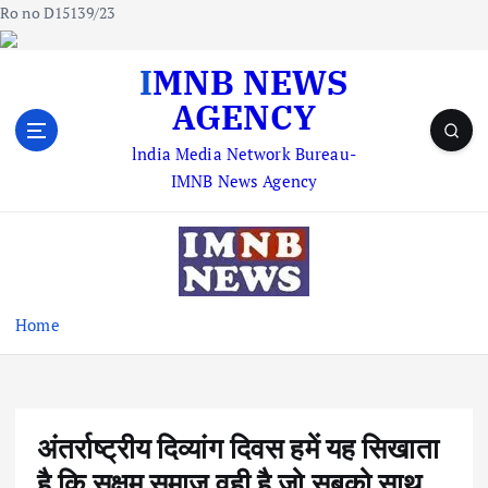
Ro no D15139/23
S
IMNB NEWS
k
AGENCY
i
p
lndia Media Network Bureau-
t
IMNB News Agency
o
c
o
n
t
e
Home
n
t
अंतर्राष्ट्रीय दिव्यांग दिवस हमें यह सिखाता
है कि सक्षम समाज वही है जो सबको साथ