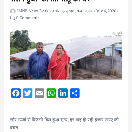
IMNB News Desk
छत्तीसगढ़ प्रदेश
,
राजनांदगांव
July 4, 2026
0 Comments
F
T
E
W
Li
S
ac
w
m
h
n
h
e
it
ai
at
k
ar
b
te
l
s
e
e
सौर ऊर्जा से बिजली बिल हुआ शून्य, हर माह हो रही हजार रूपए की
बचत
o
r
A
dI