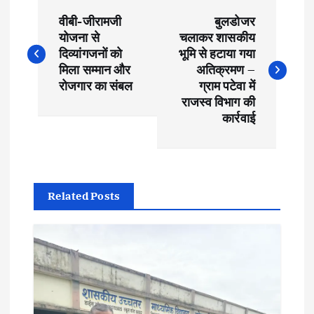
P
वीबी-जीरामजी
बुलडोजर
o
योजना से
चलाकर शासकीय
दिव्यांगजनों को
भूमि से हटाया गया
s
मिला सम्मान और
अतिक्रमण –
रोजगार का संबल
ग्राम पटेवा में
t
राजस्व विभाग की
कार्रवाई
n
a
Related Posts
v
i
g