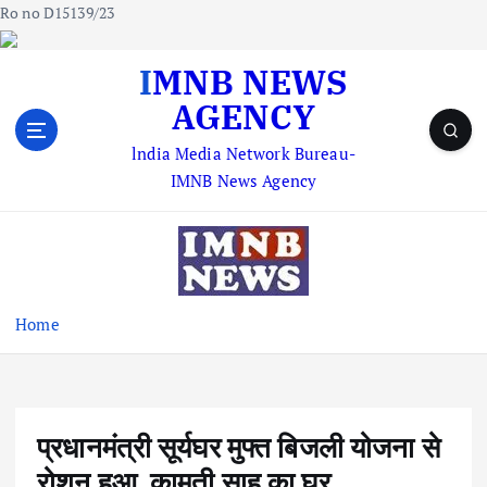
Ro no D15139/23
S
IMNB NEWS
k
AGENCY
i
p
lndia Media Network Bureau-
t
IMNB News Agency
o
c
o
n
t
e
Home
n
t
प्रधानमंत्री सूर्यघर मुफ्त बिजली योजना से
रोशन हुआ कामती साहू का घर