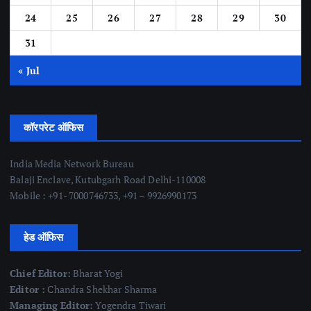
24
25
26
27
28
29
30
31
« Jul
कॉरपरेट ऑफिस
India Media Network Bureau
Balaji Enclave, Kutubgarh Road Delhi-110008
Mobile : +91- 7000746733, +91 – 9926990173
हेड ऑफिस
Chief Editor:
Bharat Yogi
Editor :
Chandra Shekhar Sharma
Managing Editor:
Yogendra Tiwari