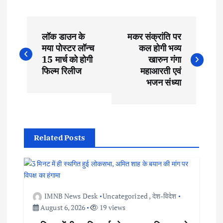
P
लॉक डाउन के
मकर संक्रांति पर
o
मया पोस्टर लॉन्च
कल होगी भव्य
15 मार्च को होगी
खारुन गंगा
s
फिल्म रिलीज
महाआरती एवं
भजन संध्या
t
n
Related Posts
a
v
i
IMNB News Desk
Uncategorized
,
देश-विदेश
August 6, 2026
19 views
g