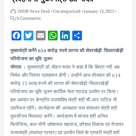
IMNB News Desk
Uncategorized
January 13, 2025
0 Comments
F
T
E
W
Li
S
ac
w
m
h
n
h
मुख्यमंत्री करेंगे 614 करोड़ रुपये लागत की सेवरखेड़ी-सिलारखेड़ी
e
it
ai
at
k
ar
परियोजना का भूमि-पूजन
b
te
l
s
e
e
भोपाल
। मुख्यमंत्री डॉ. मोहन यादव ने कहा है कि क्षिप्रा नदी अब
o
r
A
dI
निर्मल और निरंतर प्रवहमान होगी। उन्होंने आज सोमवार को 614
o
p
n
करोड़ 53 लाख रुपये की लागत की सेवरखेड़ी-सिलारखेड़ी
k
p
परियोजना का भूमि-पूजन कार्तिक मेला ग्राउंड उज्जैन पर किया।
इस अवसर पर केन्द्रीय जलशक्ति मंत्री श्री सी.आर. पाटिल भी
उपस्थित रहेंगे। कार्यक्रम की अध्यक्षता जल संसाधन मंत्री श्री
तुलसीराम सिलावट करेंगे। कार्यक्रम में सांसद श्री अनिल
फिरोजिया, बाल योगी उमेशनाथ महाराज, कौशल विकास एवं रोजगार
राज्यमंत्री (स्वतंत्र प्रभार) एवं उज्जैन जिले के प्रभारी मंत्री श्री