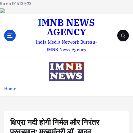
Ro no D15139/23
S
IMNB NEWS
k
AGENCY
i
p
lndia Media Network Bureau-
t
IMNB News Agency
o
c
o
n
t
e
Home
n
t
क्षिप्रा नदी होगी निर्मल और निरंतर
प्रवहमान: मुख्यमंत्री डॉ. यादव