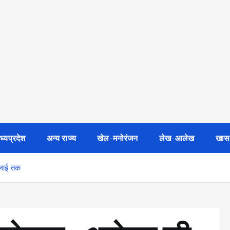
ध्यप्रदेश
अन्य राज्य
खेल-मनोरंजन
लेख-आलेख
खास
ुलाई तक