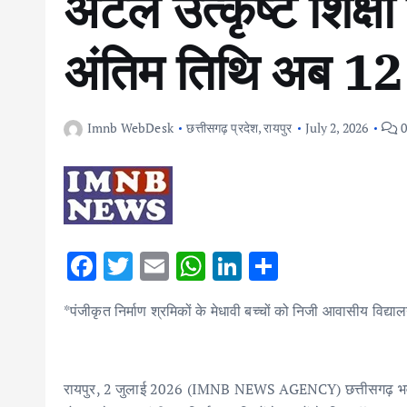
अटल उत्कृष्ट शिक्ष
अंतिम तिथि अब 12
Imnb WebDesk
छत्तीसगढ़ प्रदेश
,
रायपुर
July 2, 2026
0
F
T
E
W
Li
S
ac
w
m
h
n
h
*पंजीकृत निर्माण श्रमिकों के मेधावी बच्चों को निजी आवासीय विद्यालयों 
e
it
ai
at
k
ar
b
te
l
s
e
e
o
r
A
dI
रायपुर, 2 जुलाई 2026 (IMNB NEWS AGENCY) छत्तीसगढ़ भवन एवं 