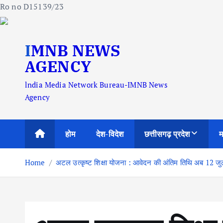
Ro no D15139/23
S
IMNB NEWS
k
i
AGENCY
p
lndia Media Network Bureau-IMNB News
t
Agency
o
c
o
होम
देश-विदेश
छत्तीसगढ़ प्रदेश
म
n
t
Home
अटल उत्कृष्ट शिक्षा योजना : आवेदन की अंतिम तिथि अब 12 ज
e
n
t