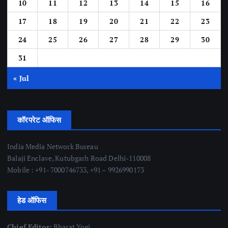
10
11
12
13
14
15
16
17
18
19
20
21
22
23
24
25
26
27
28
29
30
31
« Jul
कॉरपरेट ऑफिस
India Media Network Bureau
Balaji Enclave, Kutubgarh Road Delhi-110008
Mobile : +91- 7000746733, +91 – 9926990173
हेड ऑफिस
Chief Editor:
Bharat Yogi