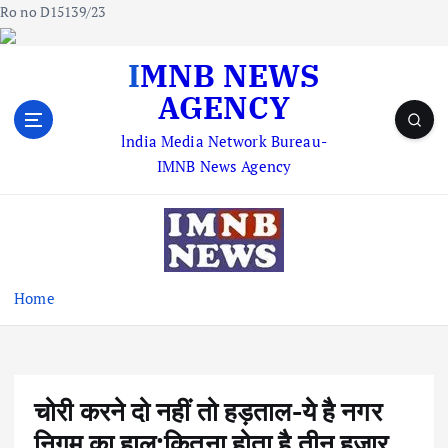
Ro no D15139/23
S
IMNB NEWS
k
AGENCY
i
p
lndia Media Network Bureau-
t
IMNB News Agency
o
c
o
n
t
e
Home
n
t
चोरी करने दो नहीं तो हड़ताल-ये है नगर
निगम का हाल;कितना होता है तीन हजार