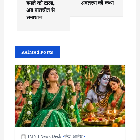
हमले को टाला,
अवतरण की कथा
t
अब बातचीत से
समाधान
n
a
Related Posts
v
i
g
a
t
i
IMNB News Desk
लेख-आलेख