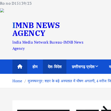
Ro no D15139/23
S
IMNB NEWS
k
i
AGENCY
p
lndia Media Network Bureau-IMNB News
t
Agency
o
c
o
होम
देश-विदेश
छत्तीसगढ़ प्रदेश
म
n
t
Home
मुजफ्फरपुर: शहर के बड़े अस्पताल में भीषण अगलगी, 4 मरीज जि
e
n
t