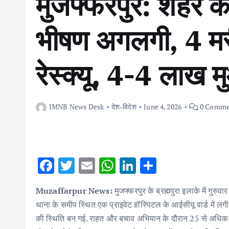
मुजफ्फरपुर: शहर के 
भीषण अगलगी, 4 मर
रेस्क्यू, 4-4 लाख 
IMNB News Desk
देश-विदेश
June 4, 2026
0 Comme
F
T
E
W
Li
S
ac
w
m
h
n
h
Muzaffarpur News:
मुजफ्फरपुर के ब्रह्मपुरा इलाके में गुरु
e
it
ai
at
k
ar
थाना के समीप स्थित एक प्राइवेट हॉस्पिटल के आईसीयू वार्ड में ल
b
te
l
s
e
e
की स्थिति बन गई. राहत और बचाव अभियान के दौरान 25 से अधिक मर